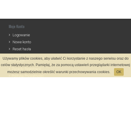
Moje Konto
Logowanie
Nowe konto
Reset hasła
Używamy plików cookies, aby ułatwić Ci korzystanie z naszego serwisu oraz do
Informacje
celów statystycznych. Pamiętaj, że za pomocą ustawień przeglądarki internetowej
Zasady Rejestracji
możesz samodzielnie określić warunki przechowywania cookies.
OK
Polityka Prywatności
Kontakt
Język
Metody płatności