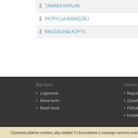
TAMARA KAPŁUN
PATRYCJA BARADZIEJ
MAGDALENA KOPYŚ
Moje Konto
Informac
Logowanie
Regul
Nowe konto
Zasady
Reset hasła
Polity
Kontak
Metody płatności
Używamy plików cookies, aby ułatwić Ci korzystanie z naszego serwisu ora