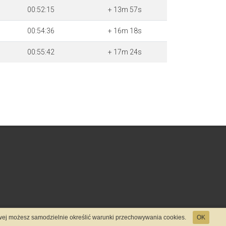
00:52:15
+ 13m 57s
00:54:36
+ 16m 18s
00:55:42
+ 17m 24s
towej możesz samodzielnie określić warunki przechowywania cookies.
OK