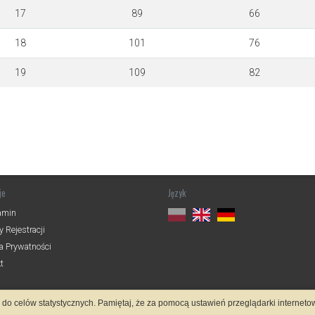
17
89
66
18
101
76
19
109
82
je
Język
amin
 Rejestracji
ka Prywatności
t
z do celów statystycznych. Pamiętaj, że za pomocą ustawień przeglądarki interne