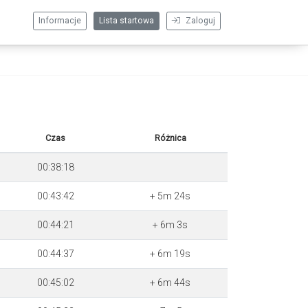
Informacje
Lista startowa
Zaloguj
Czas
Różnica
00:38:18
00:43:42
+ 5m 24s
00:44:21
+ 6m 3s
00:44:37
+ 6m 19s
00:45:02
+ 6m 44s