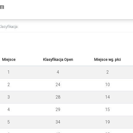
km
Klasyfikacja:
Miejsce
Klasyfikacja Open
Miejsce wg. płci
1
4
2
2
24
10
3
28
14
4
29
15
5
34
19