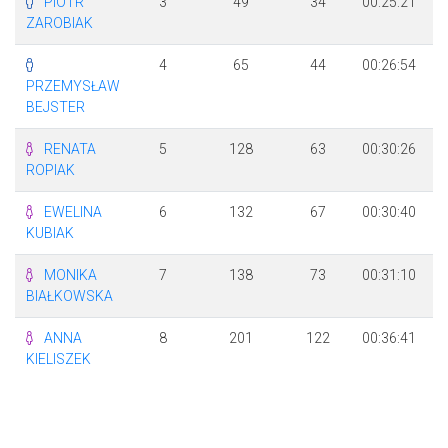
PIOTR
3
49
34
00:25:21
ZAROBIAK
4
65
44
00:26:54
PRZEMYSŁAW
BEJSTER
RENATA
5
128
63
00:30:26
ROPIAK
EWELINA
6
132
67
00:30:40
KUBIAK
MONIKA
7
138
73
00:31:10
BIAŁKOWSKA
ANNA
8
201
122
00:36:41
+
KIELISZEK