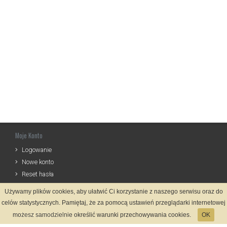
Moje Konto
Logowanie
Nowe konto
Reset hasła
Używamy plików cookies, aby ułatwić Ci korzystanie z naszego serwisu oraz do
Informacje
celów statystycznych. Pamiętaj, że za pomocą ustawień przeglądarki internetowej
Zasady Rejestracji
możesz samodzielnie określić warunki przechowywania cookies.
OK
Polityka Prywatności