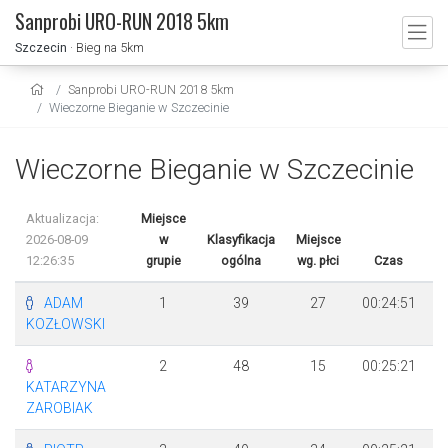
Sanprobi URO-RUN 2018 5km
Szczecin
· Bieg na 5km
Sanprobi URO-RUN 2018 5km
Wieczorne Bieganie w Szczecinie
Wieczorne Bieganie w Szczecinie
Aktualizacja:
Miejsce
2026-08-09
w
Klasyfikacja
Miejsce
12:26:35
grupie
ogólna
wg. płci
Czas
R
ADAM
1
39
27
00:24:51
KOZŁOWSKI
2
48
15
00:25:21
KATARZYNA
ZAROBIAK