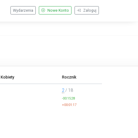
Wydarzenia
Nowe Konto
Zaloguj
 Kobiety
Rocznik
2
/ 18
-00:15:28
+00:01:17