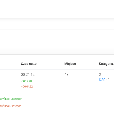
Czas netto
Miejsce
Kategoria:
00:21:12
43
2
K30
: 1
-00:19:48
+00:04:32
syfikacji/kategorii
yfikacji/kategorii