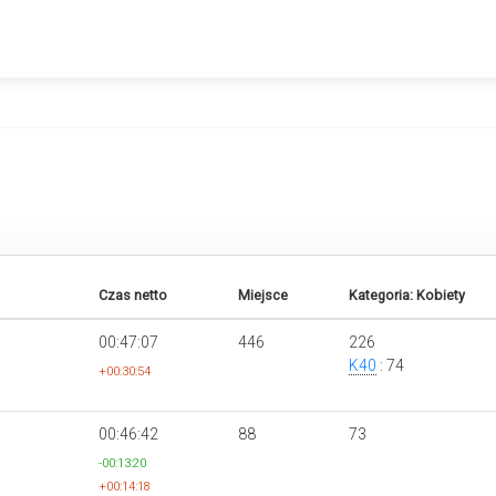
Czas netto
Miejsce
Kategoria: Kobiety
00:47:07
446
226
K40
: 74
+00:30:54
00:46:42
88
73
-00:13:20
+00:14:18