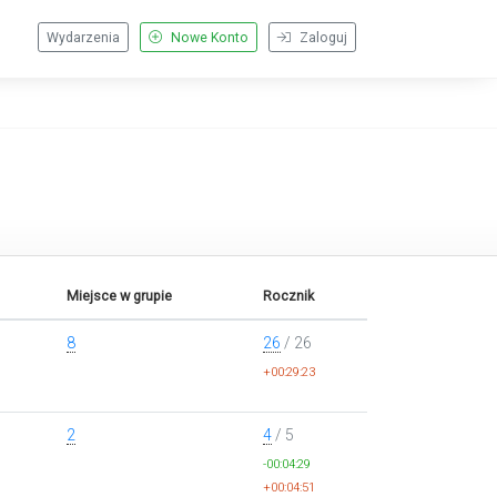
Wydarzenia
Nowe Konto
Zaloguj
Miejsce w grupie
Rocznik
8
26
/ 26
+00:29:23
2
4
/ 5
-00:04:29
+00:04:51