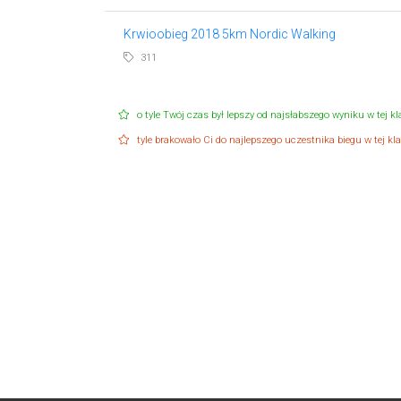
Krwioobieg 2018 5km Nordic Walking
311
o tyle Twój czas był lepszy od najsłabszego wyniku w tej kla
tyle brakowało Ci do najlepszego uczestnika biegu w tej klas