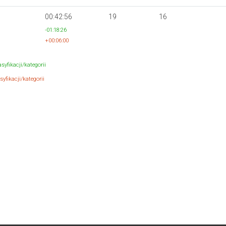
00:42:56
19
16
-01:18:26
+00:06:00
syfikacji/kategorii
yfikacji/kategorii