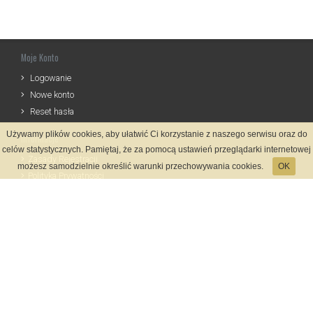
Moje Konto
Logowanie
Nowe konto
Reset hasła
Używamy plików cookies, aby ułatwić Ci korzystanie z naszego serwisu oraz do
Informacje
celów statystycznych. Pamiętaj, że za pomocą ustawień przeglądarki internetowej
Zasady Rejestracji
możesz samodzielnie określić warunki przechowywania cookies.
OK
Polityka Prywatności
Kontakt
Język
Metody płatności