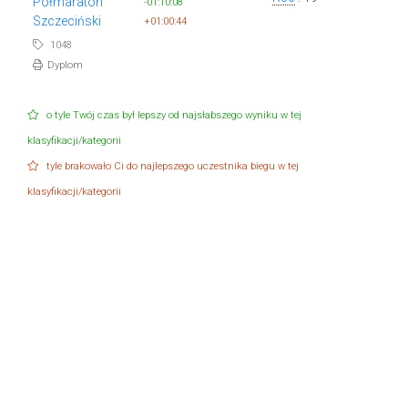
Półmaraton
-01:10:08
Szczeciński
+01:00:44
1048
Dyplom
o tyle Twój czas był lepszy od najsłabszego wyniku w tej
klasyfikacji/kategorii
tyle brakowało Ci do najlepszego uczestnika biegu w tej
klasyfikacji/kategorii