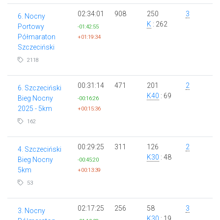
02:34:01
908
250
3
6. Nocny
K
: 262
Portowy
-01:42:55
Półmaraton
+01:19:34
Szczeciński
2118
00:31:14
471
201
2
6. Szczeciński
K40
: 69
Bieg Nocny
-00:16:26
2025 - 5km
+00:15:36
162
00:29:25
311
126
2
4. Szczeciński
K30
: 48
Bieg Nocny
-00:45:20
5km
+00:13:39
53
02:17:25
256
58
3
3. Nocny
K30
: 19