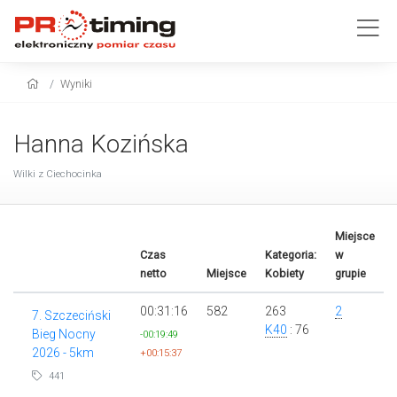
Wyniki
Hanna Kozińska
Wilki z Ciechocinka
Miejsce
Czas
Kategoria:
w
netto
Miejsce
Kobiety
grupie
00:31:16
582
263
2
7. Szczeciński
K40
: 76
Bieg Nocny
-00:19:49
2026 - 5km
+00:15:37
441