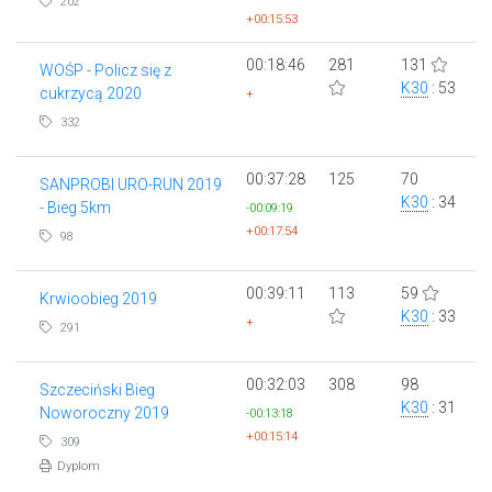
202
+00:15:53
00:18:46
281
131
WOŚP - Policz się z
K30
: 53
cukrzycą 2020
+
332
00:37:28
125
70
SANPROBI URO-RUN 2019
K30
: 34
- Bieg 5km
-00:09:19
+00:17:54
98
00:39:11
113
59
Krwioobieg 2019
K30
: 33
+
291
00:32:03
308
98
Szczeciński Bieg
K30
: 31
Noworoczny 2019
-00:13:18
+00:15:14
309
Dyplom