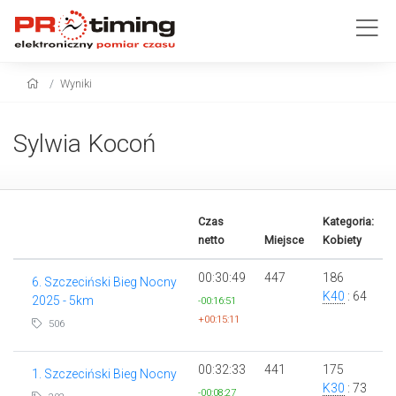
Wyniki
Sylwia Kocoń
Czas
Kategoria:
netto
Miejsce
Kobiety
00:30:49
447
186
6. Szczeciński Bieg Nocny
K40
: 64
2025 - 5km
-00:16:51
+00:15:11
506
00:32:33
441
175
1. Szczeciński Bieg Nocny
K30
: 73
-00:08:27