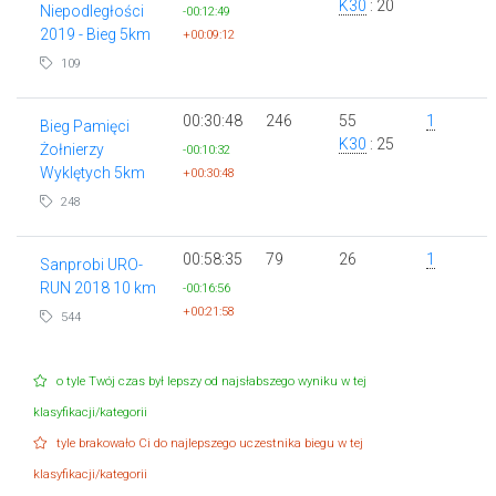
K30
: 20
Niepodległości
-00:12:49
2019 - Bieg 5km
+00:09:12
109
00:30:48
246
55
1
Bieg Pamięci
K30
: 25
Żołnierzy
-00:10:32
Wyklętych 5km
+00:30:48
248
00:58:35
79
26
1
Sanprobi URO-
RUN 2018 10 km
-00:16:56
+00:21:58
544
o tyle Twój czas był lepszy od najsłabszego wyniku w tej
klasyfikacji/kategorii
tyle brakowało Ci do najlepszego uczestnika biegu w tej
klasyfikacji/kategorii