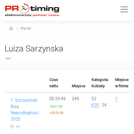
Wyniki
Luiza Sarzynska
1987
Czas
Kategoria:
Miejsce
netto
Miejsce
Kobiety
w firmie
00:29:49
249
52
1
7. Szczeciński
K30
: 24
Bieg
-00:21:59
Niepodległości
+00:29:49
2025
97