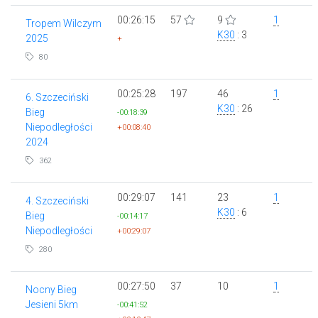
00:26:15
57
9
1
Tropem Wilczym
K30
: 3
2025
+
80
00:25:28
197
46
1
6. Szczeciński
K30
: 26
Bieg
-00:18:39
Niepodległości
+00:08:40
2024
362
00:29:07
141
23
1
4. Szczeciński
K30
: 6
Bieg
-00:14:17
Niepodległości
+00:29:07
280
00:27:50
37
10
1
Nocny Bieg
Jesieni 5km
-00:41:52