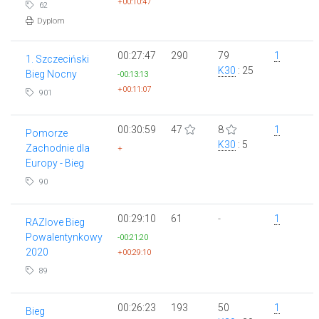
+00:10:47
62
Dyplom
00:27:47
290
79
1
1. Szczeciński
K30
: 25
Bieg Nocny
-00:13:13
+00:11:07
901
00:30:59
47
8
1
Pomorze
K30
: 5
Zachodnie dla
+
Europy - Bieg
90
00:29:10
61
-
1
RAZlove Bieg
Powalentynkowy
-00:21:20
2020
+00:29:10
89
00:26:23
193
50
1
Bieg