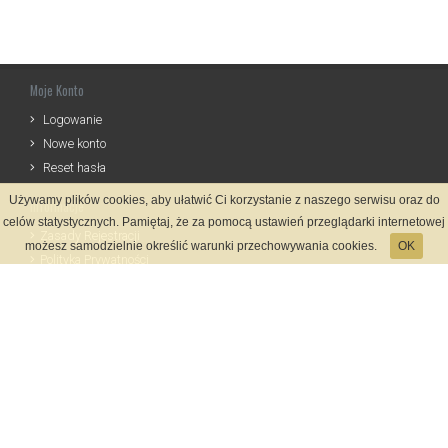
Moje Konto
Logowanie
Nowe konto
Reset hasła
Używamy plików cookies, aby ułatwić Ci korzystanie z naszego serwisu oraz do
Informacje
celów statystycznych. Pamiętaj, że za pomocą ustawień przeglądarki internetowej
Zasady Rejestracji
możesz samodzielnie określić warunki przechowywania cookies.
OK
Polityka Prywatności
Kontakt
Język
Metody płatności