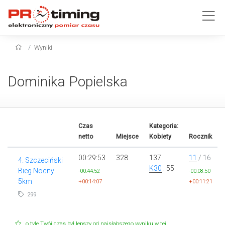
Wyniki
Dominika Popielska
Czas
Kategoria:
netto
Miejsce
Kobiety
Rocznik
00:29:53
328
137
11
/ 16
4. Szczeciński
K30
: 55
Bieg Nocny
-00:44:52
-00:08:50
5km
+00:14:07
+00:11:21
299
o tyle Twój czas był lepszy od najsłabszego wyniku w tej