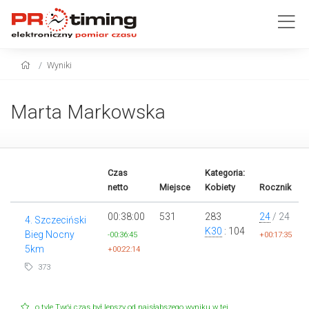
Wyniki
Marta Markowska
Czas
Kategoria:
netto
Miejsce
Kobiety
Rocznik
00:38:00
531
283
24
/ 24
4. Szczeciński
K30
: 104
Bieg Nocny
-00:36:45
+00:17:35
5km
+00:22:14
373
o tyle Twój czas był lepszy od najsłabszego wyniku w tej