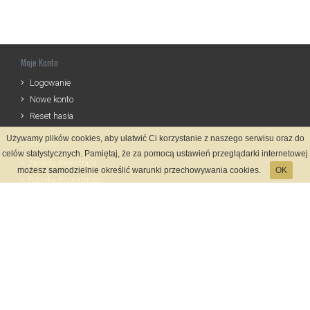
Moje Konto
Logowanie
Nowe konto
Reset hasła
Używamy plików cookies, aby ułatwić Ci korzystanie z naszego serwisu oraz do
Informacje
celów statystycznych. Pamiętaj, że za pomocą ustawień przeglądarki internetowej
Zasady Rejestracji
możesz samodzielnie określić warunki przechowywania cookies.
OK
Polityka Prywatności
Kontakt
Język
Metody płatności