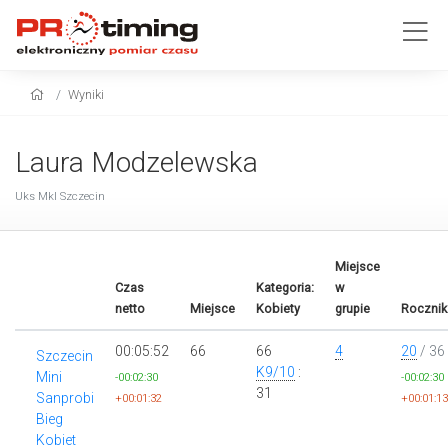
Wyniki
Laura Modzelewska
Uks Mkl Szczecin
Miejsce
Czas
Kategoria:
w
netto
Miejsce
Kobiety
grupie
Rocznik
00:05:52
66
66
4
20
/ 36
Szczecin
K9/10
:
Mini
-00:02:30
-00:02:30
31
Sanprobi
+00:01:32
+00:01:13
Bieg
Kobiet