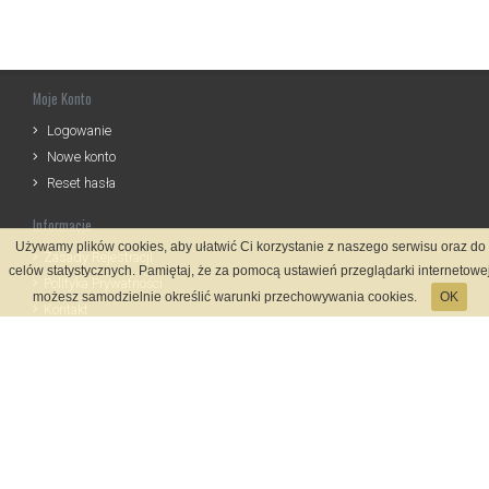
Moje Konto
Logowanie
Nowe konto
Reset hasła
Informacje
Używamy plików cookies, aby ułatwić Ci korzystanie z naszego serwisu oraz do
Zasady Rejestracji
celów statystycznych. Pamiętaj, że za pomocą ustawień przeglądarki internetowe
Polityka Prywatności
możesz samodzielnie określić warunki przechowywania cookies.
OK
Kontakt
Język
Metody płatności