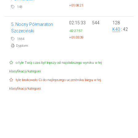
+01:08:21
148
02:15:33
544
128
5. Nocny Półmaraton
K40
: 42
Szczeciński
-02:27:57
+01:03:39
1664
Dyplom
o tyle Twój czas był lepszy od najsłabszego wyniku w tej
klasyfikacji/kategorii
tyle brakowało Ci do najlepszego uczestnika biegu w tej
klasyfikacji/kategorii