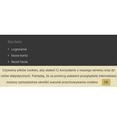
Moje Konto
Logowanie
Nowe konto
Reset hasła
Używamy plików cookies, aby ułatwić Ci korzystanie z naszego serwisu oraz do
Informacje
celów statystycznych. Pamiętaj, że za pomocą ustawień przeglądarki internetowej
Zasady Rejestracji
możesz samodzielnie określić warunki przechowywania cookies.
OK
Polityka Prywatności
Kontakt
Język