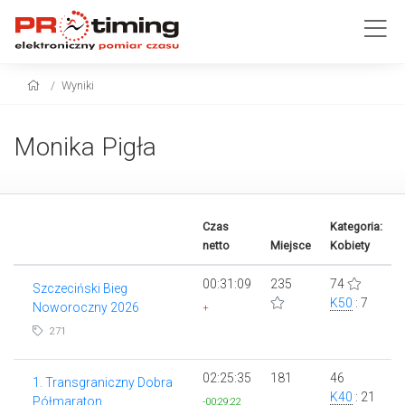
Wyniki
Monika Pigła
Czas
Kategoria:
netto
Miejsce
Kobiety
00:31:09
235
74
Szczeciński Bieg
K50
: 7
Noworoczny 2026
+
271
02:25:35
181
46
1. Transgraniczny Dobra
K40
: 21
Półmaraton
-00:29:22