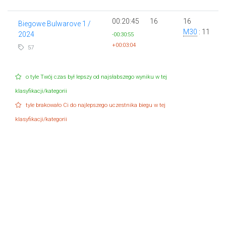
00:20:45
16
16
Biegowe Bulwarove 1 /
M30
: 11
2024
-00:30:55
+00:03:04
57
o tyle Twój czas był lepszy od najsłabszego wyniku w tej
klasyfikacji/kategorii
tyle brakowało Ci do najlepszego uczestnika biegu w tej
klasyfikacji/kategorii