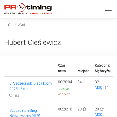
Wyniki
Hubert Cieślewicz
Czas
Kategoria:
netto
Miejsce
Mężczyźni
00:20:04
34
32
6. Szczeciński Bieg Nocny
M30
: 14
2025 - 5km
-00:27:36
+00:04:26
552
00:20:18
20
20
Szczeciński Bieg
M30
: 9
Noworoczny 2025
+