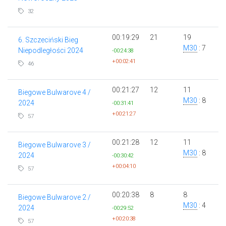
32
00:19:29
21
19
6. Szczeciński Bieg
M30
: 7
Niepodległości 2024
-00:24:38
+00:02:41
46
00:21:27
12
11
Biegowe Bulwarove 4 /
M30
: 8
2024
-00:31:41
+00:21:27
57
00:21:28
12
11
Biegowe Bulwarove 3 /
M30
: 8
2024
-00:30:42
+00:04:10
57
00:20:38
8
8
Biegowe Bulwarove 2 /
M30
: 4
2024
-00:29:52
+00:20:38
57