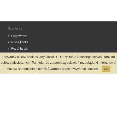
Moje Konto
Logowanie
Nowe konto
Reset hasła
Używamy plików cookies, aby ułatwić Ci korzystanie z naszego serwisu oraz do
Informacje
celów statystycznych. Pamiętaj, że za pomocą ustawień przeglądarki internetowej
Zasady Rejestracji
możesz samodzielnie określić warunki przechowywania cookies.
OK
Polityka Prywatności
Kontakt
Język
Metody płatności