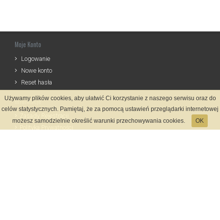
Moje Konto
Logowanie
Nowe konto
Reset hasła
Używamy plików cookies, aby ułatwić Ci korzystanie z naszego serwisu oraz do
Informacje
celów statystycznych. Pamiętaj, że za pomocą ustawień przeglądarki internetowej
Zasady Rejestracji
możesz samodzielnie określić warunki przechowywania cookies.
OK
Polityka Prywatności
Kontakt
Język
Metody płatności