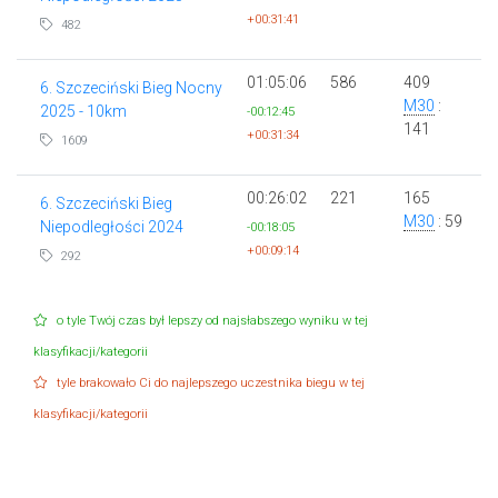
+00:31:41
482
01:05:06
586
409
6. Szczeciński Bieg Nocny
M30
:
2025 - 10km
-00:12:45
141
+00:31:34
1609
00:26:02
221
165
6. Szczeciński Bieg
M30
: 59
Niepodległości 2024
-00:18:05
+00:09:14
292
o tyle Twój czas był lepszy od najsłabszego wyniku w tej
klasyfikacji/kategorii
tyle brakowało Ci do najlepszego uczestnika biegu w tej
klasyfikacji/kategorii