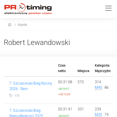
Wyniki
Robert Lewandowski
Czas
Kategoria:
netto
Miejsce
Mężczyźni
00:31:08
570
314
7. Szczeciński Bieg Nocny
M40
: 86
2026 - 5km
-00:19:57
+00:15:29
170
00:31:41
331
239
7. Szczeciński Bieg
M30
: 79
Niepodległości 2025
-00:20:07