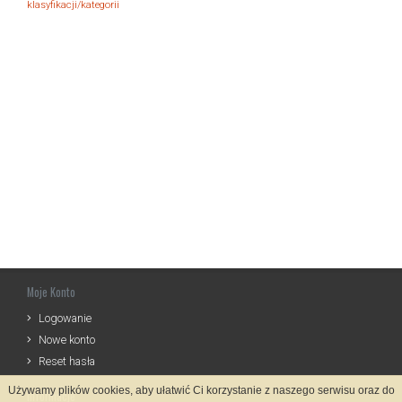
klasyfikacji/kategorii
Moje Konto
Logowanie
Nowe konto
Reset hasła
Używamy plików cookies, aby ułatwić Ci korzystanie z naszego serwisu oraz do
Informacje