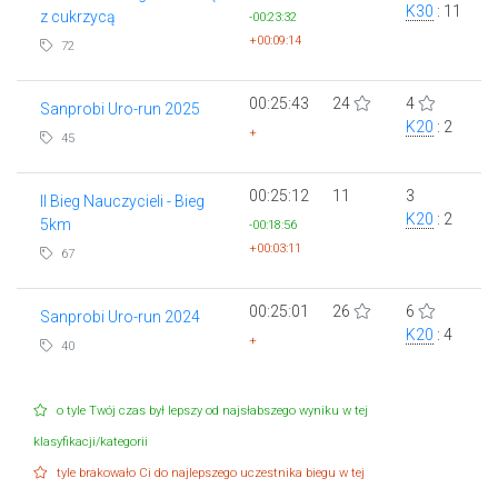
K30
: 11
z cukrzycą
-00:23:32
+00:09:14
72
00:25:43
24
4
Sanprobi Uro-run 2025
K20
: 2
+
45
00:25:12
11
3
II Bieg Nauczycieli - Bieg
K20
: 2
5km
-00:18:56
+00:03:11
67
00:25:01
26
6
Sanprobi Uro-run 2024
K20
: 4
+
40
o tyle Twój czas był lepszy od najsłabszego wyniku w tej
klasyfikacji/kategorii
tyle brakowało Ci do najlepszego uczestnika biegu w tej