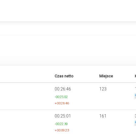
Czas netto
Miejsce
00:26:46
123
-00:25:02
+00:26:46
00:25:01
161
-00:22:39
+00:09:23