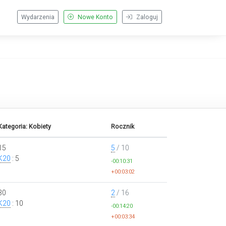
Wydarzenia
Nowe Konto
Zaloguj
Kategoria: Kobiety
Rocznik
15
5
/ 10
K20
: 5
-00:10:31
+00:03:02
30
2
/ 16
K20
: 10
-00:14:20
+00:03:34