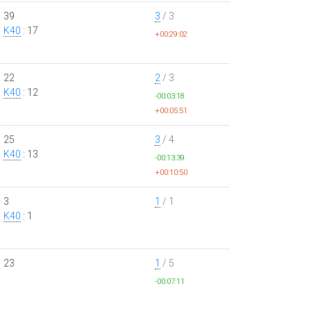
39
3
/ 3
K40
: 17
+00:29:02
22
2
/ 3
K40
: 12
-00:03:18
+00:05:51
25
3
/ 4
K40
: 13
-00:13:39
+00:10:50
3
1
/ 1
K40
: 1
23
1
/ 5
-00:07:11