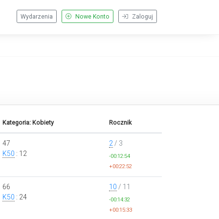
Wydarzenia
Nowe Konto
Zaloguj
Kategoria: Kobiety
Rocznik
47
2
/ 3
K50
: 12
-00:12:54
+00:22:52
66
10
/ 11
K50
: 24
-00:14:32
+00:15:33