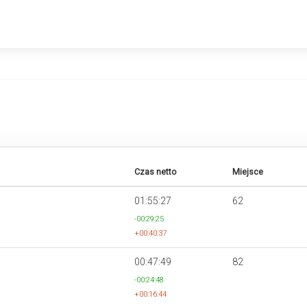
Czas netto
Miejsce
01:55:27
62
-00:29:25
+00:40:37
00:47:49
82
-00:24:48
+00:16:44