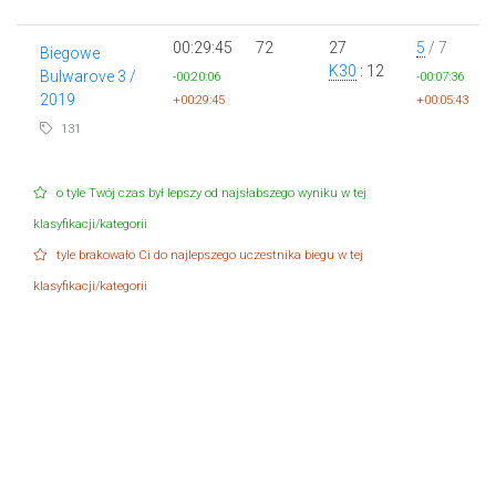
00:29:45
72
27
5
/ 7
Biegowe
K30
: 12
Bulwarove 3 /
-00:20:06
-00:07:36
2019
+00:29:45
+00:05:43
131
o tyle Twój czas był lepszy od najsłabszego wyniku w tej
klasyfikacji/kategorii
tyle brakowało Ci do najlepszego uczestnika biegu w tej
klasyfikacji/kategorii