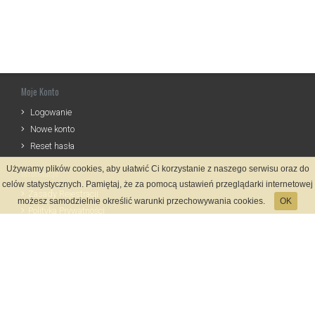
Moje Konto
Logowanie
Nowe konto
Reset hasła
Używamy plików cookies, aby ułatwić Ci korzystanie z naszego serwisu oraz do
Informacje
celów statystycznych. Pamiętaj, że za pomocą ustawień przeglądarki internetowej
Zasady Rejestracji
możesz samodzielnie określić warunki przechowywania cookies.
OK
Polityka Prywatności
Kontakt
Język
Metody płatności