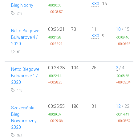
K30
: 16
+
Bieg Nocny
-00:20:05
+00:08:57
219
00:26:21
73
11
10
/ 15
Netto Biegowe
K30
: 9
Bulwarove 4 /
-00:21:28
-00:09:46
2020
+00:26:21
+00:06:22
61
00:28:28
104
25
2
/ 4
Netto Biegowe
Bulwarove 1 /
-00:22:14
-00:08:55
2020
+00:28:28
+00:05:34
118
00:25:55
186
31
12
/ 22
Szczeciński
Bieg
-00:29:37
-00:14:41
Noworoczny
+00:09:36
+00:05:57
2020
321