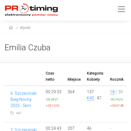
Wyniki
Emilia Czuba
Czas
Kategoria:
netto
Miejsce
Kobiety
Rocznik
00:29:33
364
137
18
/ 30
6. Szczeciński
K40
: 47
Bieg Nocny
-00:18:07
-00:14:24
2025 - 5km
+00:13:55
+00:07:48
447
00:24:43
207
46
-
2. Szczeciński