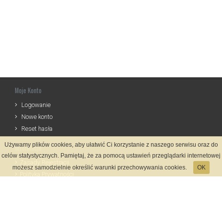
Moje Konto
Logowanie
Nowe konto
Reset hasła
Używamy plików cookies, aby ułatwić Ci korzystanie z naszego serwisu oraz do
Informacje
celów statystycznych. Pamiętaj, że za pomocą ustawień przeglądarki internetowej
Zasady Rejestracji
możesz samodzielnie określić warunki przechowywania cookies.
OK
Polityka Prywatności
Kontakt
Język