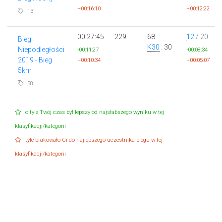
+00:16:10
+00:12:22
13
00:27:45
229
68
12
/ 20
Bieg
K30
: 30
Niepodległości
-00:11:27
-00:08:34
2019 - Bieg
+00:10:34
+00:05:07
5km
58
o tyle Twój czas był lepszy od najsłabszego wyniku w tej
klasyfikacji/kategorii
tyle brakowało Ci do najlepszego uczestnika biegu w tej
klasyfikacji/kategorii