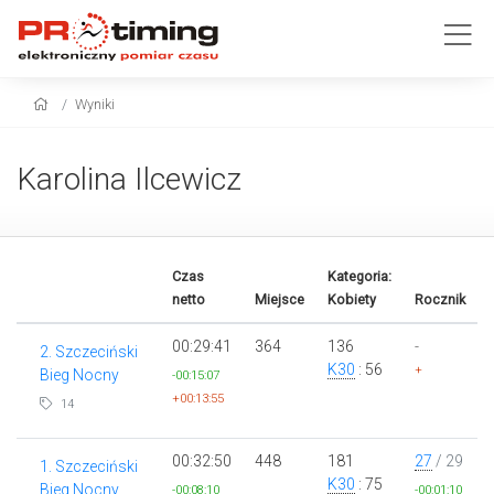
Wyniki
Karolina Ilcewicz
Czas
Kategoria:
netto
Miejsce
Kobiety
Rocznik
00:29:41
364
136
-
2. Szczeciński
K30
: 56
+
Bieg Nocny
-00:15:07
+00:13:55
14
00:32:50
448
181
27
/ 29
1. Szczeciński
K30
: 75
Bieg Nocny
-00:08:10
-00:01:10