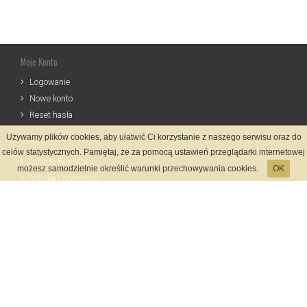
Moje Konto
Logowanie
Nowe konto
Reset hasła
Używamy plików cookies, aby ułatwić Ci korzystanie z naszego serwisu oraz do
Informacje
celów statystycznych. Pamiętaj, że za pomocą ustawień przeglądarki internetowej
Zasady Rejestracji
możesz samodzielnie określić warunki przechowywania cookies.
OK
Polityka Prywatności
Kontakt
Język
Metody płatności