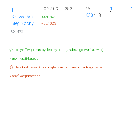
00:27:03
252
65
1
1
1.
K30
: 18
Szczeciński
-00:13:57
Bieg Nocny
+00:10:23
473
o tyle Twój czas był lepszy od najsłabszego wyniku w tej
klasyfikacji/kategorii
tyle brakowało Ci do najlepszego uczestnika biegu w tej
klasyfikacji/kategorii