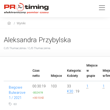
Wyniki
Aleksandra Przybylska
CJS Tłumaczenia / CJS Tłumaczenia
Miejsce
Czas
Kategoria:
w
Miej
netto
Miejsce
Kobiety
grupie
w fir
00:30:19
103
33
1
1
Biegowe
K30
: 19
Bulwarove
-00:24:19
1 / 2021
+00:10:42
63