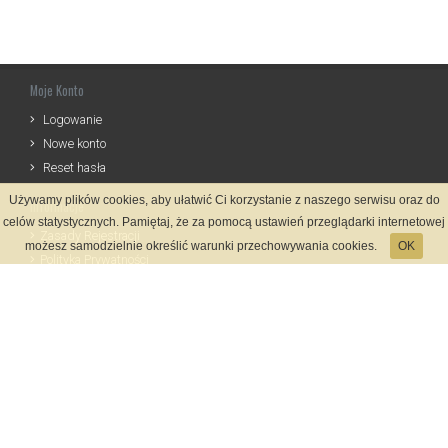
Moje Konto
Logowanie
Nowe konto
Reset hasła
Używamy plików cookies, aby ułatwić Ci korzystanie z naszego serwisu oraz do
Informacje
celów statystycznych. Pamiętaj, że za pomocą ustawień przeglądarki internetowej
Zasady Rejestracji
możesz samodzielnie określić warunki przechowywania cookies.
OK
Polityka Prywatności
Kontakt
Język
Metody płatności