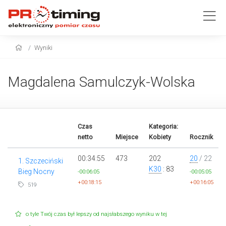
Wyniki
Magdalena Samulczyk-Wolska
Czas
Kategoria:
netto
Miejsce
Kobiety
Rocznik
00:34:55
473
202
20
/ 22
1. Szczeciński
K30
: 83
Bieg Nocny
-00:06:05
-00:05:05
+00:18:15
+00:16:05
519
o tyle Twój czas był lepszy od najsłabszego wyniku w tej