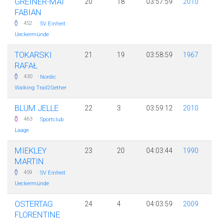
GREINER-MAI
20
18
03:57:59
2010
FABIAN
·
452
SV Einheit
Ueckermünde
TOKARSKI
21
19
03:58:59
1967
RAFAŁ
·
430
Nordic
Walking Trail2Gether
BLUM JELLE
22
3
03:59:12
2010
·
463
Sportclub
Laage
MIEKLEY
23
20
04:03:44
1990
MARTIN
·
459
SV Einheit
Ueckermünde
OSTERTAG
24
4
04:03:59
2009
FLORENTINE