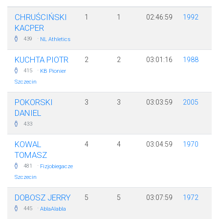
CHRUŚCIŃSKI
1
1
02:46:59
1992
KACPER
·
439
NL Athletics
KUCHTA PIOTR
2
2
03:01:16
1988
·
415
KB Pionier
Szczecin
POKORSKI
3
3
03:03:59
2005
DANIEL
433
KOWAL
4
4
03:04:59
1970
TOMASZ
·
481
Fizjobiegacze
Szczecin
DOBOSZ JERRY
5
5
03:07:59
1972
·
445
AblaAlabla