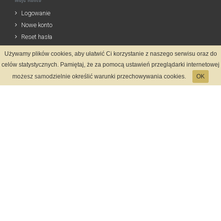
Logowanie
Nowe konto
Reset hasła
Używamy plików cookies, aby ułatwić Ci korzystanie z naszego serwisu oraz do
Informacje
celów statystycznych. Pamiętaj, że za pomocą ustawień przeglądarki internetowej
Regulamin
możesz samodzielnie określić warunki przechowywania cookies.
OK
Zasady Rejestracji
Polityka Prywatności
Kontakt
Język
Metody płatności