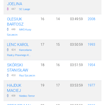
JOELINA
·
447
SC Laage
OLESIUK
16
14
03:49:59
2008
BARTOSZ
·
449
MKS Kusy
Szczecin
LENC KAROL
17
15
03:50:59
1993
·
424
Kancelaria
Radcy Prawnego K...
SKÓRSKI
18
16
03:51:59
1954
STANISŁAW
·
450
Raz Szczecin
HAJDUK
19
17
03:53:59
1977
MACIEJ
·
409
Niebko Terror