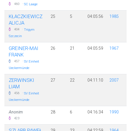
·
460
SC Laage
KŁACZKIEWICZ
25
5
04:05:56
1985
ALICJA
·
404
Trigym
Szczecin
GREINER-MAI
26
21
04:05:59
1967
FRANK
·
457
SV Einheit
Ueckermünde
ZERWINSKI
27
22
04:11:10
2007
LIAM
·
456
SV Einheit
Ueckermünde
Anonim
28
6
04:16:34
1990
423
SZLARB PAWEŁ
29
23
04:22:59
1964