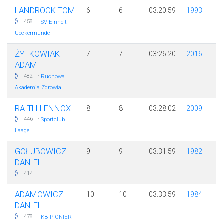
LANDROCK TOM
6
6
03:20:59
1993
·
458
SV Einheit
Ueckermünde
ŻYTKOWIAK
7
7
03:26:20
2016
ADAM
·
482
Ruchowa
Akademia Zdrowia
RAITH LENNOX
8
8
03:28:02
2009
·
446
Sportclub
Laage
GOŁUBOWICZ
9
9
03:31:59
1982
DANIEL
414
ADAMOWICZ
10
10
03:33:59
1984
DANIEL
·
478
KB PIONIER