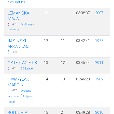
/
KB PIONIER
LEMAŃSKA
11
1
03:38:37
2007
MAJA
·
451
MKS Kusy
Szczecin
JASINSKI
12
11
03:42:41
1977
ARKADIUSZ
400
OSTERTAG ERIK
13
12
03:45:44
2011
·
461
SC Laage
HAWRYLAK
14
13
03:46:20
1969
MARCIN
·
417
Drużyna
/
Korczaka
Aktywne
Police
BOLDT PIA
15
2
03:49:28
2010