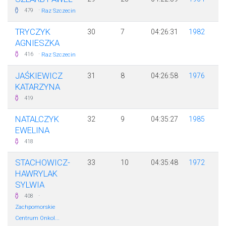
·
479
Raz Szczecin
TRYCZYK
30
7
04:26:31
1982
AGNIESZKA
·
416
Raz Szczecin
JAŚKIEWICZ
31
8
04:26:58
1976
KATARZYNA
419
NATALCZYK
32
9
04:35:27
1985
EWELINA
418
STACHOWICZ-
33
10
04:35:48
1972
HAWRYLAK
SYLWIA
·
408
Zachpomorskie
Centrum Onkol...