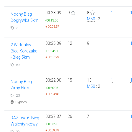
00:23:09
9
8
1
Nocny Bieg
M50
: 2
Dogrywka 5km
-00:13:36
+00:05:37
3
00:25:39
12
9
1
2 Wirtualny
Bieg Korczaka
-01:34:21
- Bieg 5km
+00:06:29
69
00:22:30
15
13
1
Nocny Bieg
M50
: 2
Zimy 5km
-00:20:06
+00:04:48
23
Dyplom
00:37:37
26
7
1
RAZlove 6. Bieg
Walentynkowy
-00:33:23
+00:09:19
22