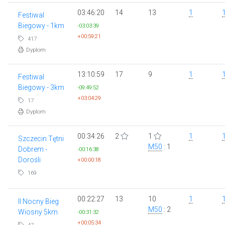
03:46:20
14
13
1
Festiwal
Biegowy - 1km
-03:03:39
+00:59:21
417
Dyplom
13:10:59
17
9
1
Festiwal
Biegowy - 3km
-09:49:52
+03:04:29
17
Dyplom
00:34:26
2
1
1
Szczecin Tętni
M50
: 1
Dobrem -
-00:16:38
Dorośli
+00:00:18
169
00:22:27
13
10
1
II Nocny Bieg
M50
: 2
Wiosny 5km
-00:31:32
+00:05:34