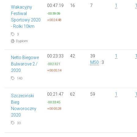
00:47:19
16
7
1
Wakacyjny
Festiwal
-00:39:09
Sportowy 2020
+00:24:48
- Rolki 10km
3
Dyplom
00:23:33
42
39
1
Netto Biegowe
M50
: 3
Bulwarove 2 /
-00:23:21
2020
+00:05:14
140
00:21:47
62
59
1
Szczeciński
Bieg
-00:33:45
Noworoczny
+00:05:28
2020
33