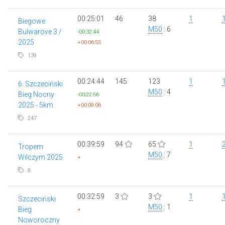
00:25:01
46
38
1
Biegowe
M50
: 6
Bulwarove 3 /
-00:32:44
2025
+00:06:55
139
00:24:44
145
123
1
6. Szczeciński
M50
: 4
Bieg Nocny
-00:22:56
2025 - 5km
+00:09:06
247
00:39:59
94
65
1
Tropem
M50
: 7
Wilczym 2025
+
8
00:32:59
3
3
1
Szczeciński
M50
: 1
Bieg
+
Noworoczny