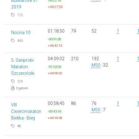
Bulwarove 3 /
-00:22:18
2019
+00:27:33
115
01:18:50
79
52
1
Nocna 10
-00:01:08
343
+00:42:15
04:09:02
210
192
1
5. Sanprobi
M50
: 32
Maraton
-01:53:56
Szczeciński
+04:09:02
124
Dyplom
00:58:45
86
76
1
VIII
M50
: 7
Ćwierćmaraton
-00:43:16
Bielika - Bieg
+00:18:58
48