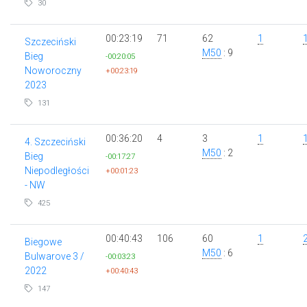
30
00:23:19
71
62
1
Szczeciński
M50
: 9
Bieg
-00:20:05
Noworoczny
+00:23:19
2023
131
00:36:20
4
3
1
4. Szczeciński
M50
: 2
Bieg
-00:17:27
Niepodległości
+00:01:23
- NW
425
00:40:43
106
60
1
Biegowe
M50
: 6
Bulwarove 3 /
-00:03:23
2022
+00:40:43
147