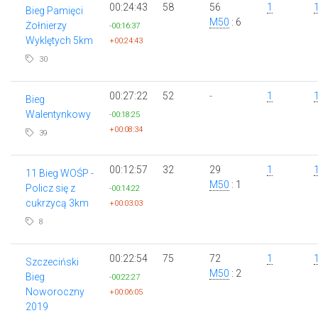
00:24:43
58
56
1
Bieg Pamięci
M50
: 6
Żołnierzy
-00:16:37
Wyklętych 5km
+00:24:43
30
00:27:22
52
-
1
Bieg
Walentynkowy
-00:18:25
+00:08:34
39
00:12:57
32
29
1
11 Bieg WOŚP -
M50
: 1
Policz się z
-00:14:22
cukrzycą 3km
+00:03:03
8
00:22:54
75
72
1
Szczeciński
M50
: 2
Bieg
-00:22:27
Noworoczny
+00:06:05
2019