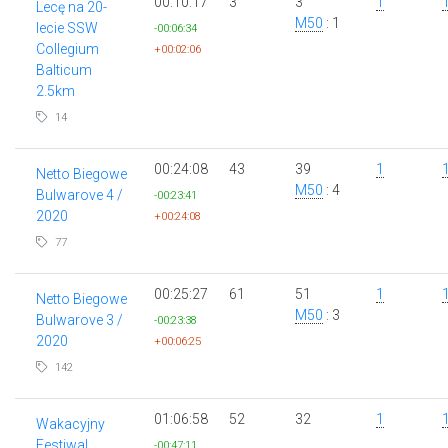
00:10:17
3
3
1
Lecę na 20-
M50
: 1
lecie SSW
-00:06:34
Collegium
+00:02:06
Balticum
2.5km
14
00:24:08
43
39
1
Netto Biegowe
M50
: 4
Bulwarove 4 /
-00:23:41
2020
+00:24:08
77
00:25:27
61
51
1
Netto Biegowe
M50
: 3
Bulwarove 3 /
-00:23:38
2020
+00:06:25
142
01:06:58
52
32
1
Wakacyjny
Festiwal
-00:47:11