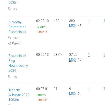
2025
186
02:09:10
480
380
1
5. Nocny
M50
: 45
Półmaraton
-02:34:20
Szczeciński
+00:57:16
1377
Dyplom
00:26:13
93
87
1
Szczeciński
M50
: 15
Bieg
+
Noworoczny
2024
106
00:07:01
11
9
1
Tropem
M50
: 2
Wilczym 2023-
-00:07:29
1963m
+00:01:34