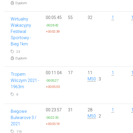
Dyplom
00:05:45
55
32
1
Wirtualny
Wakacyjny
-00:26:42
Festiwal
+00:02:39
Sportowy -
Bieg 1km
23
Dyplom
00:11:04
17
11
1
Tropem
M50
: 3
Wilczym 2021 -
-00:05:27
1963m
+00:05:03
6
00:23:57
31
28
1
Biegowe
M50
: 2
Bulwarove 3 /
-00:22:35
2021
+00:05:19
119