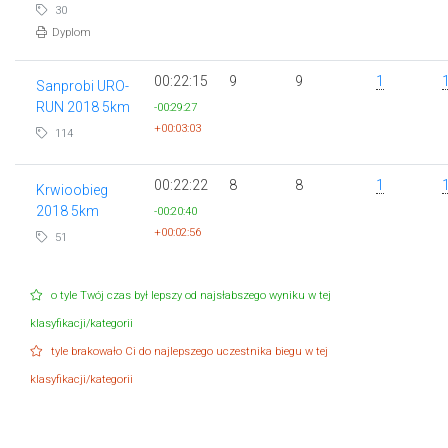
30
Dyplom
00:22:15
9
9
1
Sanprobi URO-
RUN 2018 5km
-00:29:27
+00:03:03
114
00:22:22
8
8
1
Krwioobieg
2018 5km
-00:20:40
+00:02:56
51
o tyle Twój czas był lepszy od najsłabszego wyniku w tej
klasyfikacji/kategorii
tyle brakowało Ci do najlepszego uczestnika biegu w tej
klasyfikacji/kategorii