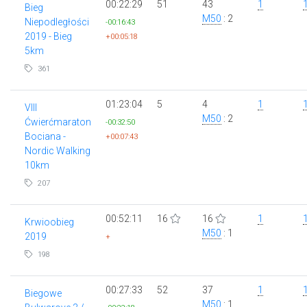
00:22:29
51
43
1
Bieg
M50
: 2
Niepodległości
-00:16:43
2019 - Bieg
+00:05:18
5km
361
01:23:04
5
4
1
VIII
M50
: 2
Ćwierćmaraton
-00:32:50
Bociana -
+00:07:43
Nordic Walking
10km
207
00:52:11
16
16
1
Krwioobieg
M50
: 1
2019
+
198
00:27:33
52
37
1
Biegowe
M50
: 1