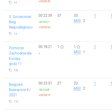
+00:06:45
10
00:22:39
37
33
1
3. Szczeciński
M50
: 2
Bieg
-00:19:57
Niepodległości
+00:05:04
14
00:18:21
1
1
1
Pomorze
M50
: 1
Zachodnie dla
+
Europy -
godz.11
102
00:23:31
27
23
1
Biegowe
M50
: 2
Bulwarove 4 /
-00:15:28
2021
+00:04:15
119