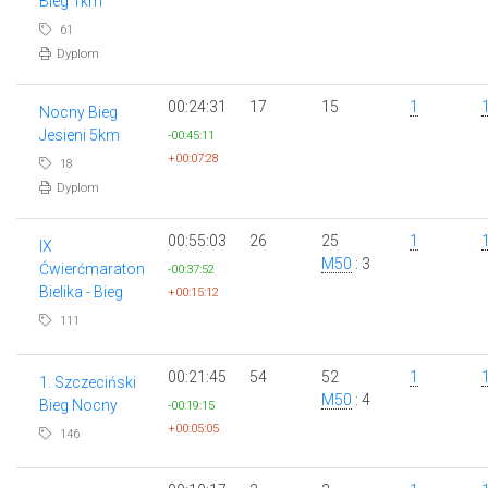
Bieg 1km
61
Dyplom
00:24:31
17
15
1
Nocny Bieg
Jesieni 5km
-00:45:11
+00:07:28
18
Dyplom
00:55:03
26
25
1
IX
M50
: 3
Ćwierćmaraton
-00:37:52
Bielika - Bieg
+00:15:12
111
00:21:45
54
52
1
1. Szczeciński
M50
: 4
Bieg Nocny
-00:19:15
+00:05:05
146