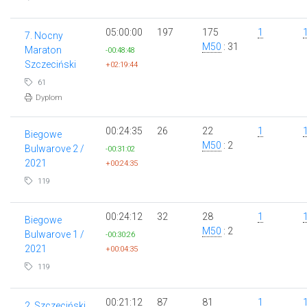
05:00:00
197
175
1
7. Nocny
M50
: 31
Maraton
-00:48:48
Szczeciński
+02:19:44
61
Dyplom
00:24:35
26
22
1
Biegowe
M50
: 2
Bulwarove 2 /
-00:31:02
2021
+00:24:35
119
00:24:12
32
28
1
Biegowe
M50
: 2
Bulwarove 1 /
-00:30:26
2021
+00:04:35
119
00:21:12
87
81
1
2. Szczeciński