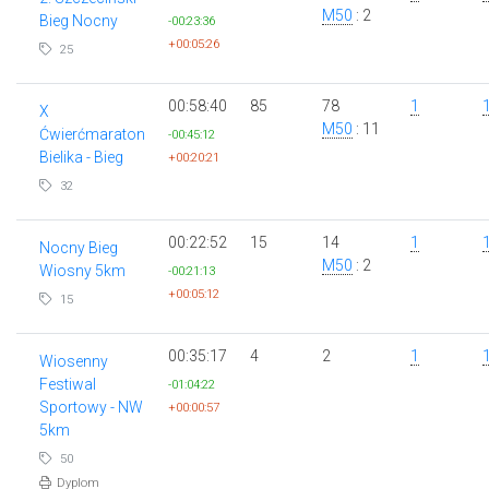
M50
: 2
Bieg Nocny
-00:23:36
+00:05:26
25
00:58:40
85
78
1
X
M50
: 11
Ćwierćmaraton
-00:45:12
Bielika - Bieg
+00:20:21
32
00:22:52
15
14
1
Nocny Bieg
M50
: 2
Wiosny 5km
-00:21:13
+00:05:12
15
00:35:17
4
2
1
Wiosenny
Festiwal
-01:04:22
Sportowy - NW
+00:00:57
5km
50
Dyplom