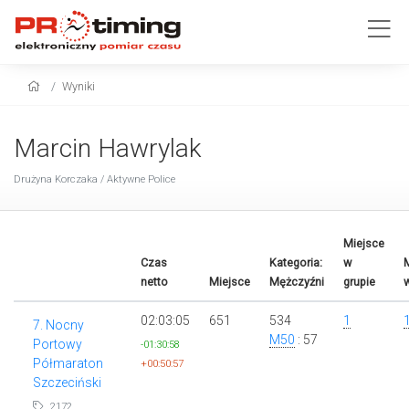
Wyniki
Marcin Hawrylak
Drużyna Korczaka / Aktywne Police
Miejsce
Czas
Kategoria:
w
M
netto
Miejsce
Mężczyźni
grupie
w
02:03:05
651
534
1
7. Nocny
M50
: 57
Portowy
-01:30:58
Półmaraton
+00:50:57
Szczeciński
2172