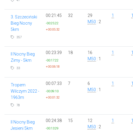
47
00:21:45
32
29
1
3. Szczeciński
M50
: 2
Bieg Nocny
-00:25:22
5km
+00:05:32
357
00:23:39
18
16
1
II Nocny Bieg
M50
: 1
Zimy - 5km
-00:17:22
+00:06:18
33
00:07:33
7
6
1
Tropem
M50
: 1
Wilczym 2022 -
-00:09:10
1963m
+00:01:32
78
00:24:38
15
12
1
II Nocny Bieg
M50
: 2
Jesieni 5km
-00:13:29