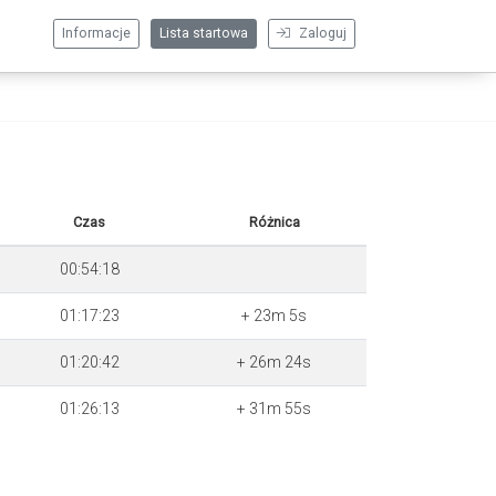
Informacje
Lista startowa
Zaloguj
Czas
Różnica
00:54:18
01:17:23
+ 23m 5s
01:20:42
+ 26m 24s
01:26:13
+ 31m 55s