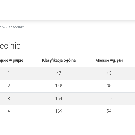
e w Szczecinie
ecinie
jsce w grupie
Klasyfikacja ogólna
Miejsce wg. płci
1
47
43
2
148
38
3
154
112
4
169
54