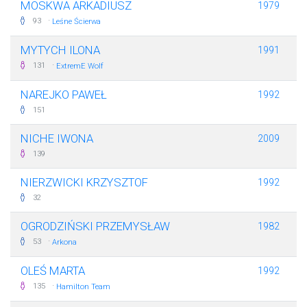
MOSKWA ARKADIUSZ
1979
·
93
Leśne Ścierwa
MYTYCH ILONA
1991
·
131
ExtremE Wolf
NAREJKO PAWEŁ
1992
151
NICHE IWONA
2009
139
NIERZWICKI KRZYSZTOF
1992
32
OGRODZIŃSKI PRZEMYSŁAW
1982
·
53
Arkona
OLEŚ MARTA
1992
·
135
Hamilton Team