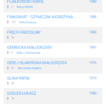
FIJAŁKOWSKI KAROL
1980
·
5
Wilczy MROK
FINKOWIAT - SZYMCZAK KATARZYNA
1986
·
112
Farty Puszczy
FRĘCH RADOSŁAW
1980
56
GEMBICKA MAŁGORZATA
1981
·
9
Wilki z Ciechocinka
GEREJ-SŁAWIŃSKA MAŁGORZATA
1976
·
97
Moczylskie Diablice
GLINA RAFAŁ
1979
85
GODLEŚ ŁUKASZ
1980
79