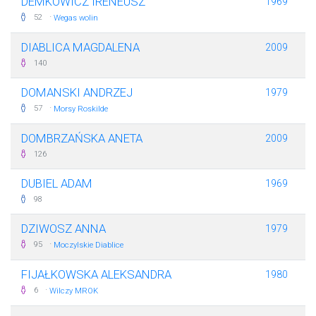
DEMKOWICZ IRENEUSZ
1969
·
52
Wegas wolin
DIABLICA MAGDALENA
2009
140
DOMANSKI ANDRZEJ
1979
·
57
Morsy Roskilde
DOMBRZAŃSKA ANETA
2009
126
DUBIEL ADAM
1969
98
DZIWOSZ ANNA
1979
·
95
Moczylskie Diablice
FIJAŁKOWSKA ALEKSANDRA
1980
·
6
Wilczy MROK