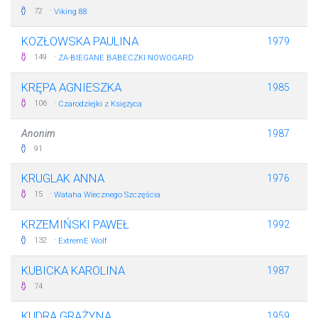
·
72
Viking 88
KOZŁOWSKA PAULINA
1979
·
149
ZA-BIEGANE BABECZKI NOWOGARD
KRĘPA AGNIESZKA
1985
·
106
Czarodziejki z Księżyca
Anonim
1987
91
KRUGLAK ANNA
1976
·
15
Wataha Wiecznego Szczęścia
KRZEMIŃSKI PAWEŁ
1992
·
132
ExtremE Wolf
KUBICKA KAROLINA
1987
74
KUDRA GRAŻYNA
1959