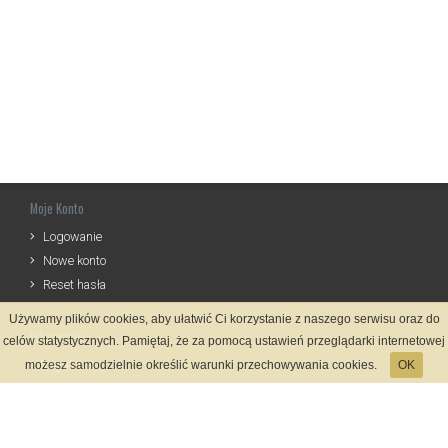
Moje Konto
Logowanie
Nowe konto
Reset hasła
Używamy plików cookies, aby ułatwić Ci korzystanie z naszego serwisu oraz do
Informacje
celów statystycznych. Pamiętaj, że za pomocą ustawień przeglądarki internetowej
Regulamin
możesz samodzielnie określić warunki przechowywania cookies.
OK
Zasady Rejestracji
Polityka Prywatności
Kontakt