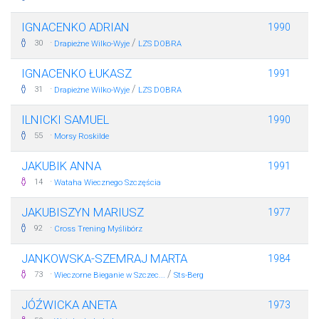
IGNACENKO ADRIAN
1990
·
/
30
Drapieżne Wilko-Wyje
LZS DOBRA
IGNACENKO ŁUKASZ
1991
·
/
31
Drapieżne Wilko-Wyje
LZS DOBRA
ILNICKI SAMUEL
1990
·
55
Morsy Roskilde
JAKUBIK ANNA
1991
·
14
Wataha Wiecznego Szczęścia
JAKUBISZYN MARIUSZ
1977
·
92
Cross Trening Myślibórz
JANKOWSKA-SZEMRAJ MARTA
1984
·
/
73
Wieczorne Bieganie w Szczec...
Sts-Berg
JÓŹWICKA ANETA
1973