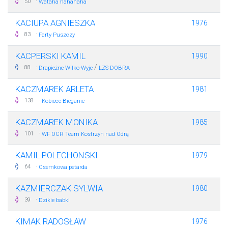
·
50
Wataha hahahaha
KACIUPA AGNIESZKA
1976
·
83
Farty Puszczy
KACPERSKI KAMIL
1990
·
/
88
Drapieżne Wilko-Wyje
LZS DOBRA
KACZMAREK ARLETA
1981
·
138
Kobiece Bieganie
KACZMAREK MONIKA
1985
·
101
WF OCR Team Kostrzyn nad Odrą
KAMIL POLECHONSKI
1979
·
64
Osemkowa petarda
KAZMIERCZAK SYLWIA
1980
·
39
Dzikie babki
KIMAK RADOSŁAW
1976