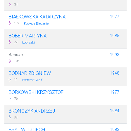
34
BIAŁKOWSKA KATARZYNA
1977
·
119
Kobiece Bieganie
BOBER MARTYNA
1985
·
29
bobrzaki
Anonim
1993
103
BODNAR ZBIGNIEW
1948
·
11
ExtremE Wolf
BORKOWSKI KRZYSZTOF
1977
76
BRONCZYK ANDRZEJ
1984
89
BRYL WOJCIECH
1983