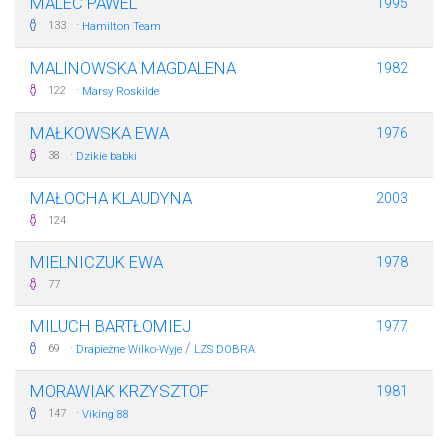
MALEC PAWEL
1995
·
133
Hamilton Team
MALINOWSKA MAGDALENA
1982
·
122
Marsy Roskilde
MAŁKOWSKA EWA
1976
·
38
Dzikie babki
MAŁOCHA KLAUDYNA
2003
124
MIELNICZUK EWA
1978
77
MILUCH BARTŁOMIEJ
1977
·
/
69
Drapieżne Wilko-Wyje
LZS DOBRA
MORAWIAK KRZYSZTOF
1981
·
147
Viking 88