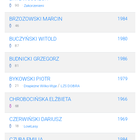
·
90
Zakorzenieni
BRZOZOWSKI MARCIN
1984
46
BUCZYŃSKI WITOLD
1980
87
BUDNICKI GRZEGORZ
1986
81
BYKOWSKI PIOTR
1979
·
/
21
Drapieżne Wilko-Wyje
LZS DOBRA
CHROBOCIŃSKA ELŻBIETA
1966
68
CZERWIŃSKI DARIUSZ
1969
·
18
LoveLasy
CZUBA EMILIA
1984