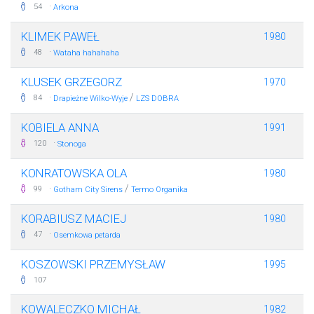
·
54
Arkona
KLIMEK PAWEŁ
1980
·
48
Wataha hahahaha
KLUSEK GRZEGORZ
1970
·
/
84
Drapieżne Wilko-Wyje
LZS DOBRA
KOBIELA ANNA
1991
·
120
Stonoga
KONRATOWSKA OLA
1980
·
/
99
Gotham City Sirens
Termo Organika
KORABIUSZ MACIEJ
1980
·
47
Osemkowa petarda
KOSZOWSKI PRZEMYSŁAW
1995
107
KOWALECZKO MICHAŁ
1982