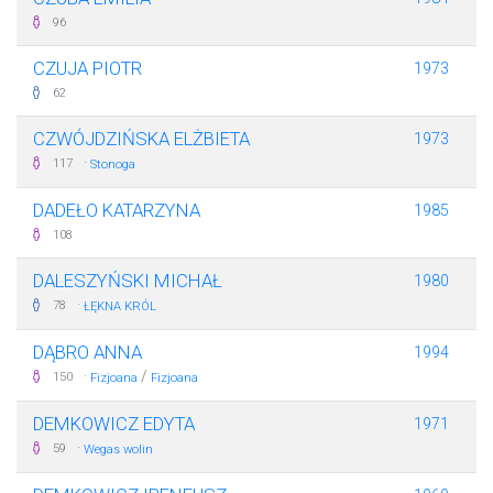
96
CZUJA PIOTR
1973
62
CZWÓJDZIŃSKA ELŻBIETA
1973
·
117
Stonoga
DADEŁO KATARZYNA
1985
108
DALESZYŃSKI MICHAŁ
1980
·
78
ŁĘKNA KRÓL
DĄBRO ANNA
1994
·
/
150
Fizjoana
Fizjoana
DEMKOWICZ EDYTA
1971
·
59
Wegas wolin