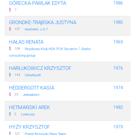
GÓRECKA-PAWLAK EDYTA
1986
7
GRONDKE-TRĄBSKA JUSTYNA
1985
·
137
Aesthetic J.G.T.
HAŁAS RENATA
1969
·
/
104
Wojskowy Klub HDK PCK Szczecin
Gestio
consulting group
HARŁUKOWICZ KRZYSZTOF
1976
·
143
UltraKaziK
HEDDERGOTT KASIA
1974
·
25
Jedwabiści
HETMAŃSKI AREK
1982
·
2
LoveLasy
HYŻY KRZYSZTOF
1979
·
121
Piwne Brzuszki Race Team