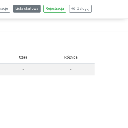
macje
Lista startowa
Rejestracja
Zaloguj
Czas
Różnica
-
-