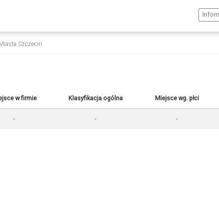
Infor
Miasta Szczecin
ejsce w firmie
Klasyfikacja ogólna
Miejsce wg. płci
-
-
-