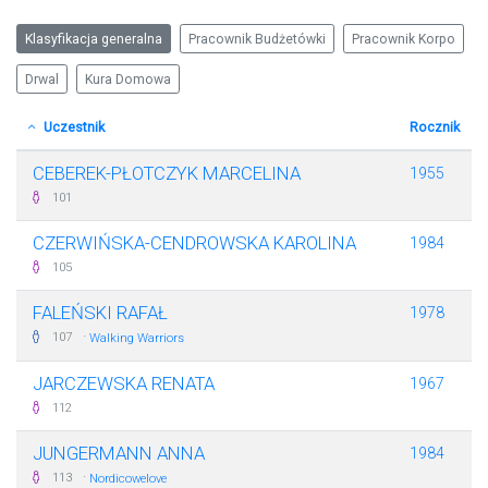
Klasyfikacja generalna
Pracownik Budżetówki
Pracownik Korpo
Drwal
Kura Domowa
Uczestnik
Rocznik
CEBEREK-PŁOTCZYK MARCELINA
1955
101
CZERWIŃSKA-CENDROWSKA KAROLINA
1984
105
FALEŃSKI RAFAŁ
1978
·
107
Walking Warriors
JARCZEWSKA RENATA
1967
112
JUNGERMANN ANNA
1984
·
113
Nordicowelove