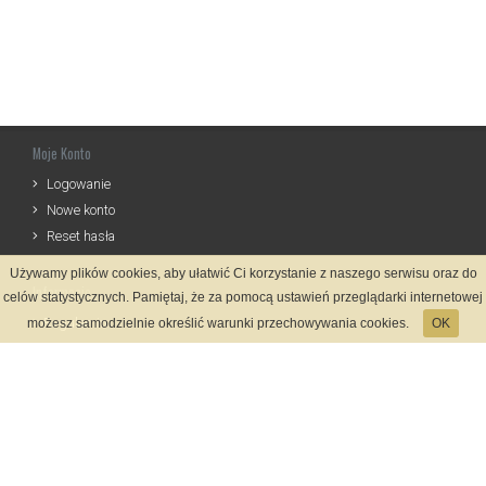
Moje Konto
Logowanie
Nowe konto
Reset hasła
Używamy plików cookies, aby ułatwić Ci korzystanie z naszego serwisu oraz do
Informacje
celów statystycznych. Pamiętaj, że za pomocą ustawień przeglądarki internetowej
Regulamin
możesz samodzielnie określić warunki przechowywania cookies.
OK
Zasady Rejestracji
Polityka Prywatności
Kontakt
Język