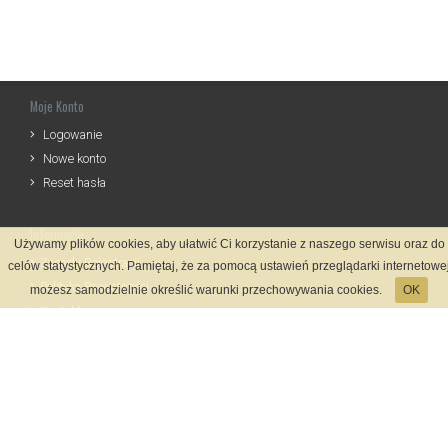
Moje Konto
Logowanie
Nowe konto
Reset hasła
Informacje
Używamy plików cookies, aby ułatwić Ci korzystanie z naszego serwisu oraz do
Zasady Rejestracji
celów statystycznych. Pamiętaj, że za pomocą ustawień przeglądarki internetowe
Polityka Prywatności
możesz samodzielnie określić warunki przechowywania cookies.
OK
Kontakt
Język
Metody płatności