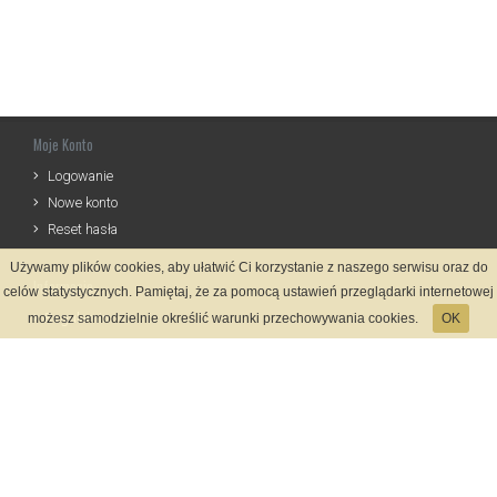
Moje Konto
Logowanie
Nowe konto
Reset hasła
Używamy plików cookies, aby ułatwić Ci korzystanie z naszego serwisu oraz do
Informacje
celów statystycznych. Pamiętaj, że za pomocą ustawień przeglądarki internetowej
Regulamin
możesz samodzielnie określić warunki przechowywania cookies.
OK
Zasady Rejestracji
Polityka Prywatności
Kontakt
Język