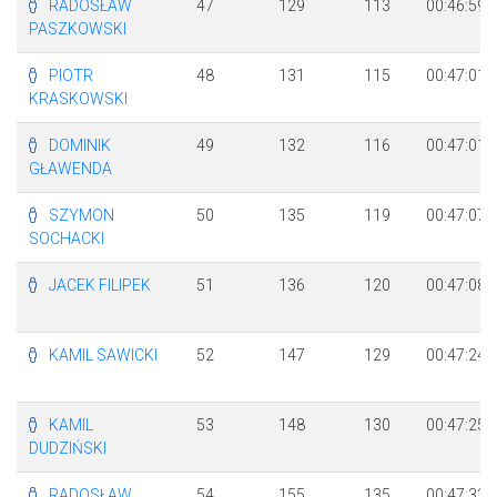
RADOSŁAW
47
129
113
00:46:59
PASZKOWSKI
PIOTR
48
131
115
00:47:01
KRASKOWSKI
DOMINIK
49
132
116
00:47:01
GŁAWENDA
SZYMON
50
135
119
00:47:07
SOCHACKI
JACEK FILIPEK
51
136
120
00:47:08
KAMIL SAWICKI
52
147
129
00:47:24
KAMIL
53
148
130
00:47:25
DUDZIŃSKI
RADOSŁAW
54
155
135
00:47:33