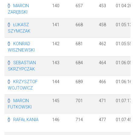
MARCIN
140
657
453
01:04:28
ZARĘBSKI
ŁUKASZ
141
668
458
01:05:13
SZYMCZAK
KONRAD
142
681
462
01:05:55
WISZNIEWSKI
SEBASTIAN
143
684
464
01:06:05
SKRZYPCZAK
KRZYSZTOF
144
689
466
01:06:16
WOJTOWICZ
MARCIN
145
701
471
01:07:17
FUTKOWSKI
RAFAŁ KANIA
146
714
477
01:07:45