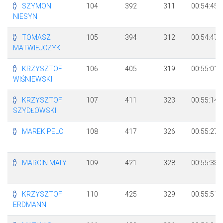
SZYMON
104
392
311
00:54:45
NIESYN
TOMASZ
105
394
312
00:54:47
MATWIEJCZYK
KRZYSZTOF
106
405
319
00:55:01
WIŚNIEWSKI
KRZYSZTOF
107
411
323
00:55:14
SZYDŁOWSKI
MAREK PELC
108
417
326
00:55:27
MARCIN MALY
109
421
328
00:55:38
KRZYSZTOF
110
425
329
00:55:51
ERDMANN