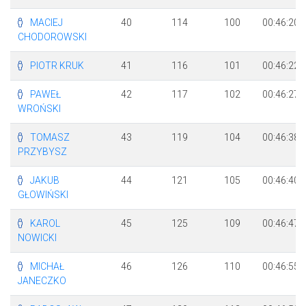
MACIEJ
40
114
100
00:46:20
CHODOROWSKI
PIOTR KRUK
41
116
101
00:46:22
PAWEŁ
42
117
102
00:46:27
WROŃSKI
TOMASZ
43
119
104
00:46:38
PRZYBYSZ
JAKUB
44
121
105
00:46:40
GŁOWIŃSKI
KAROL
45
125
109
00:46:47
NOWICKI
MICHAŁ
46
126
110
00:46:55
JANECZKO