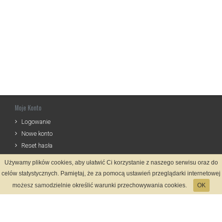
Moje Konto
Logowanie
Nowe konto
Reset hasła
Używamy plików cookies, aby ułatwić Ci korzystanie z naszego serwisu oraz do
Informacje
celów statystycznych. Pamiętaj, że za pomocą ustawień przeglądarki internetowej
Regulamin
możesz samodzielnie określić warunki przechowywania cookies.
OK
Zasady Rejestracji
Polityka Prywatności
Kontakt