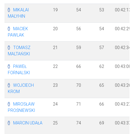
MIKALAI
19
54
53
00:42:13
MALYHIN
MACIEK
20
56
54
00:42:29
PAWLAK
TOMASZ
21
59
57
00:42:34
MALTAŃSKI
PAWEŁ
22
66
62
00:43:08
FORNALSKI
WOJCIECH
23
70
65
00:43:26
KROM
MIROSŁAW
24
71
66
00:43:27
PROŚNIEWSKI
MARCIN UDAŁA
25
74
69
00:43:37