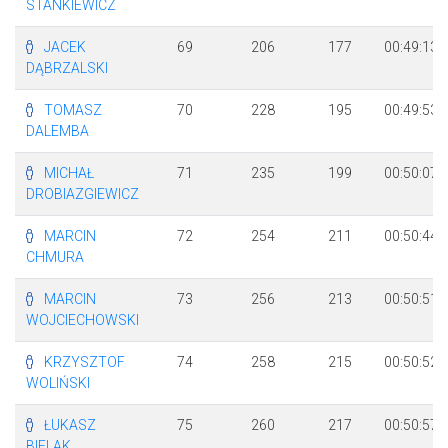
STANKIEWICZ
JACEK
69
206
177
00:49:13
DĄBRZALSKI
TOMASZ
70
228
195
00:49:53
DALEMBA
MICHAŁ
71
235
199
00:50:07
DROBIAZGIEWICZ
MARCIN
72
254
211
00:50:44
CHMURA
MARCIN
73
256
213
00:50:51
WOJCIECHOWSKI
KRZYSZTOF
74
258
215
00:50:52
WOLIŃSKI
ŁUKASZ
75
260
217
00:50:57
BIELAK