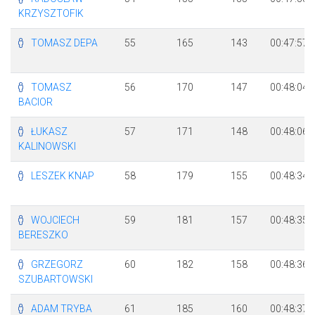
KRZYSZTOFIK
TOMASZ DEPA
55
165
143
00:47:57
TOMASZ
56
170
147
00:48:04
BACIOR
ŁUKASZ
57
171
148
00:48:06
KALINOWSKI
LESZEK KNAP
58
179
155
00:48:34
WOJCIECH
59
181
157
00:48:35
BERESZKO
GRZEGORZ
60
182
158
00:48:36
SZUBARTOWSKI
ADAM TRYBA
61
185
160
00:48:37