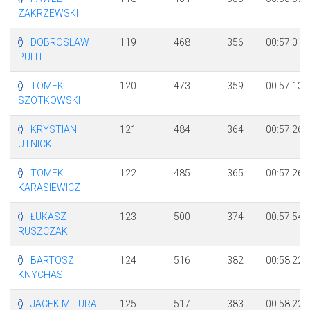
ZAKRZEWSKI
DOBROSLAW
119
468
356
00:57:01
PULIT
TOMEK
120
473
359
00:57:13
SZOTKOWSKI
KRYSTIAN
121
484
364
00:57:26
UTNICKI
TOMEK
122
485
365
00:57:26
KARASIEWICZ
ŁUKASZ
123
500
374
00:57:54
RUSZCZAK
BARTOSZ
124
516
382
00:58:22
KNYCHAS
JACEK MITURA
125
517
383
00:58:22