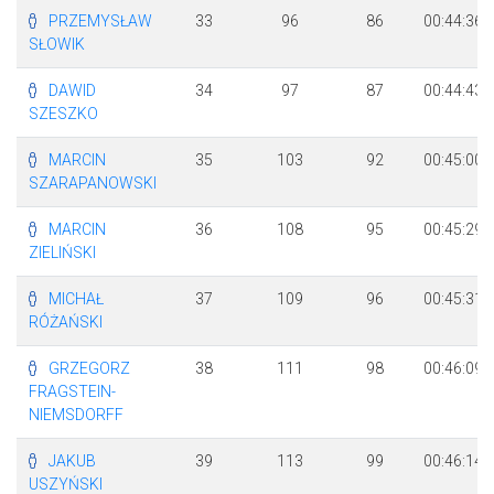
PRZEMYSŁAW
33
96
86
00:44:36
SŁOWIK
DAWID
34
97
87
00:44:43
SZESZKO
MARCIN
35
103
92
00:45:00
SZARAPANOWSKI
MARCIN
36
108
95
00:45:29
ZIELIŃSKI
MICHAŁ
37
109
96
00:45:31
RÓŻAŃSKI
GRZEGORZ
38
111
98
00:46:09
FRAGSTEIN-
NIEMSDORFF
JAKUB
39
113
99
00:46:14
USZYŃSKI