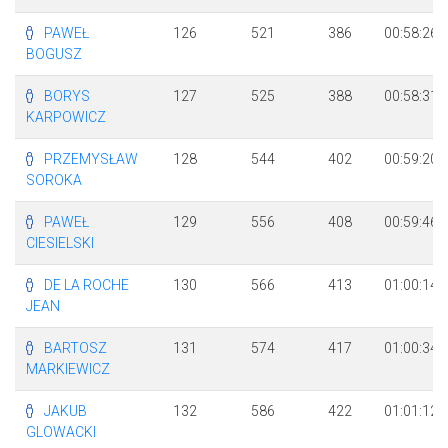
PAWEŁ
126
521
386
00:58:26
BOGUSZ
BORYS
127
525
388
00:58:31
KARPOWICZ
PRZEMYSŁAW
128
544
402
00:59:20
SOROKA
PAWEŁ
129
556
408
00:59:46
CIESIELSKI
DE LA ROCHE
130
566
413
01:00:14
JEAN
BARTOSZ
131
574
417
01:00:34
MARKIEWICZ
JAKUB
132
586
422
01:01:12
GLOWACKI