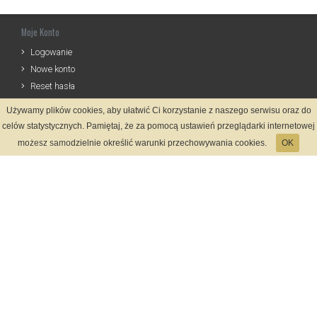
Moje Konto
Logowanie
Nowe konto
Reset hasła
Używamy plików cookies, aby ułatwić Ci korzystanie z naszego serwisu oraz do
Informacje
celów statystycznych. Pamiętaj, że za pomocą ustawień przeglądarki internetowej
Regulamin
możesz samodzielnie określić warunki przechowywania cookies.
OK
Zasady Rejestracji
Polityka Prywatności
Kontakt
Język
Metody płatności