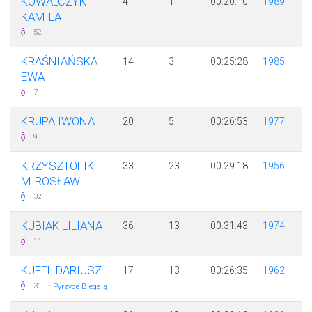
KOWALCZYK
4
1
00:20:10
1989
KAMILA
52
KRAŚNIAŃSKA
14
3
00:25:28
1985
EWA
7
KRUPA IWONA
20
5
00:26:53
1977
9
KRZYSZTOFIK
33
23
00:29:18
1956
MIROSŁAW
32
KUBIAK LILIANA
36
13
00:31:43
1974
11
KUFEL DARIUSZ
17
13
00:26:35
1962
·
31
Pyrzyce Biegają