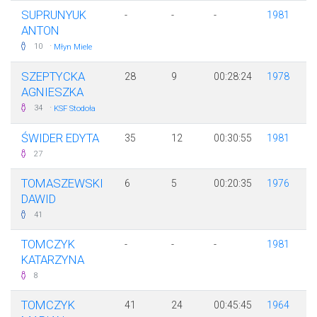
SUPRUNYUK
-
-
-
1981
ANTON
·
10
Młyn Miele
SZEPTYCKA
28
9
00:28:24
1978
AGNIESZKA
·
34
KSF Stodoła
ŚWIDER EDYTA
35
12
00:30:55
1981
27
TOMASZEWSKI
6
5
00:20:35
1976
DAWID
41
TOMCZYK
-
-
-
1981
KATARZYNA
8
TOMCZYK
41
24
00:45:45
1964