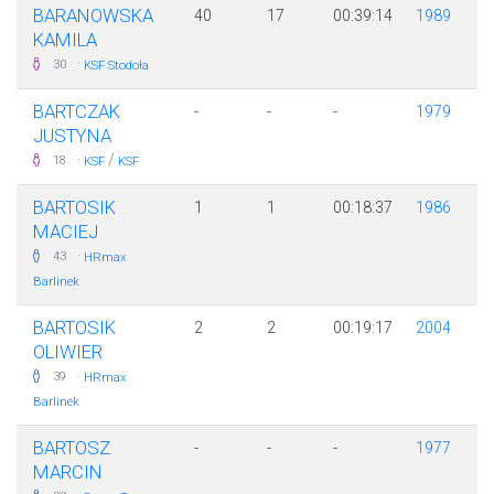
BARANOWSKA
40
17
00:39:14
1989
KAMILA
·
30
KSF Stodoła
BARTCZAK
-
-
-
1979
JUSTYNA
·
/
18
KSF
KSF
BARTOSIK
1
1
00:18:37
1986
MACIEJ
·
43
HRmax
Barlinek
BARTOSIK
2
2
00:19:17
2004
OLIWIER
·
39
HRmax
Barlinek
BARTOSZ
-
-
-
1977
MARCIN