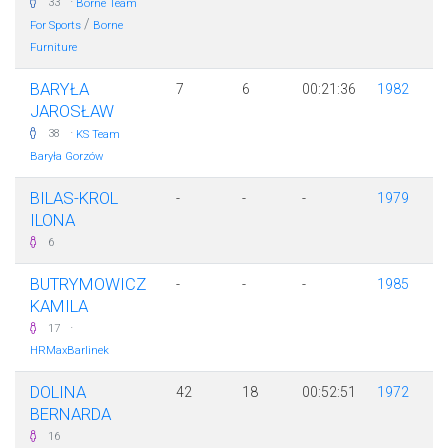
·
33
Borne Team
/
For Sports
Borne
Furniture
BARYŁA
7
6
00:21:36
1982
JAROSŁAW
·
38
KS Team
Baryła Gorzów
BILAS-KROL
-
-
-
1979
ILONA
6
BUTRYMOWICZ
-
-
-
1985
KAMILA
·
17
HRMaxBarlinek
DOLINA
42
18
00:52:51
1972
BERNARDA
16