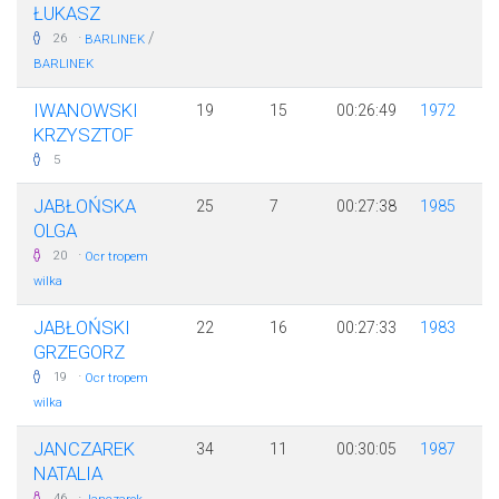
ŁUKASZ
·
/
26
BARLINEK
BARLINEK
IWANOWSKI
19
15
00:26:49
1972
KRZYSZTOF
5
JABŁOŃSKA
25
7
00:27:38
1985
OLGA
·
20
Ocr tropem
wilka
JABŁOŃSKI
22
16
00:27:33
1983
GRZEGORZ
·
19
Ocr tropem
wilka
JANCZAREK
34
11
00:30:05
1987
NATALIA
·
46