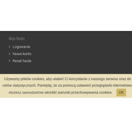
Moje Konto
Logowanie
Nowe konto
Reset hasła
Informacje
Używamy plików cookies, aby ułatwić Ci korzystanie z naszego serwisu oraz do
Regulamin
celów statystycznych. Pamiętaj, że za pomocą ustawień przeglądarki internetowe
Zasady Rejestracji
możesz samodzielnie określić warunki przechowywania cookies.
OK
Polityka Prywatności
Kontakt
Język