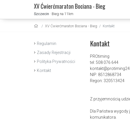
XV Ćwierćmaraton Bociana - Bieg
Szczecin
· Bieg na 11km
XV Ćwierćmaraton Bociana - Bieg
Kontakt
Kontakt
Regulamin
Zasady Rejestracji
PROtiming
Polityka Prywatności
tel: 508 076 644
kontakt@protiming24.
Kontakt
NIP: 8512868734
Regon: 320513424
Z przyjemnością udzi
Dla Państwa wygody je
komunikatora.