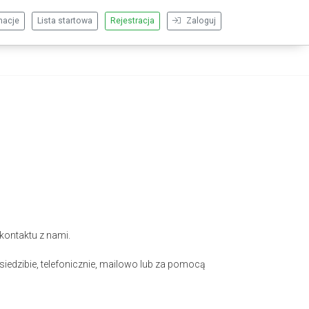
macje
Lista startowa
Rejestracja
Zaloguj
kontaktu z nami.
iedzibie, telefonicznie, mailowo lub za pomocą