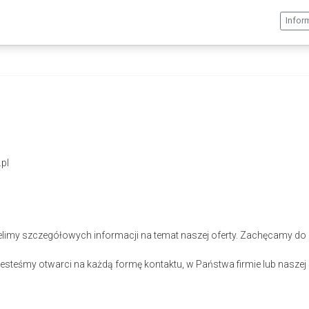
Infor
pl
elimy szczegółowych informacji na temat naszej oferty. Zachęcamy do 
steśmy otwarci na każdą formę kontaktu, w Państwa firmie lub naszej s