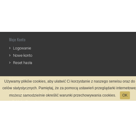
Moje Konto
Logowanie
Nowe konto
Reset hasła
Informacje
Używamy plików cookies, aby ułatwić Ci korzystanie z naszego serwisu oraz do
Regulamin
celów statystycznych. Pamiętaj, że za pomocą ustawień przeglądarki internetowe
Zasady Rejestracji
możesz samodzielnie określić warunki przechowywania cookies.
OK
Polityka Prywatności
Kontakt
Język