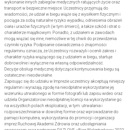
wykonanie innych zabiegów medycznych ratujących życie oraz
transport w bezpieczne miejsce. Uczestnicy przyjmują do
wiadomości, że udział w biegu wiąże się z wysiłkiem fizycznym i
pociąga za sobą naturalne ryzyko wypadku, odniesienia obrażeń
ciała i urazów fizycznych (w tym śmierci), a także szkód i strat o
charakterze majątkowym. Ponadto, z udziałem w zawodach
mogą wiązać się inne, niemożliwe w tej chwili do przewidzenia
czynniki ryzyka. Podpisanie oświadczenia o znajomości
regulaminu oznacza, że Uczestnicy rozważyli i ocenili zakres i
charakter ryzyka wiążącego się z udziałem w biegu, startuje
dobrowolnie i wyłącznie na własną odpowiedzialność.
Decyzje obsługi medycznej dotyczące kontynuowania biegu są
ostateczne i nieodwołalne.
Zapisując się do udziału w Imprezie uczestnicy akceptują niniejszy
regulamin i wyrażają zgodę na nieodpłatne wykorzystanie jej
wizerunku utrwalonego w formie fotografii lub zapisu wideo oraz
udziela Organizatorowi nieodpłatnej licencji na wykorzystanie go
na wszystkich polach eksploatacji, w tym: utrwalania i
rozpowszechniania w dowolnej formie oraz wprowadzanie do
pamięci komputera, wykorzystania do promocji i organizacji
imprez Ruchowej Akademii Zdrowia oraz udostępniania