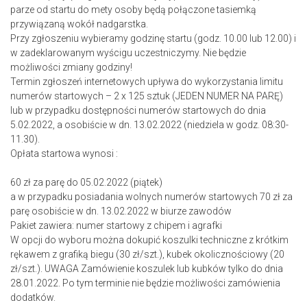
parze od startu do mety osoby będą połączone tasiemką
przywiązaną wokół nadgarstka.
Przy zgłoszeniu wybieramy godzinę startu (godz. 10.00 lub 12.00) i
w zadeklarowanym wyścigu uczestniczymy. Nie będzie
możliwości zmiany godziny!
Termin zgłoszeń internetowych upływa do wykorzystania limitu
numerów startowych – 2 x 125 sztuk (JEDEN NUMER NA PARĘ)
lub w przypadku dostępności numerów startowych do dnia
5.02.2022, a osobiście w dn. 13.02.2022 (niedziela w godz. 08:30-
11.30).
Opłata startowa wynosi :
60 zł za parę do 05.02.2022 (piątek)
a w przypadku posiadania wolnych numerów startowych 70 zł za
parę osobiście w dn. 13.02.2022 w biurze zawodów
Pakiet zawiera: numer startowy z chipem i agrafki
W opcji do wyboru można dokupić koszulki techniczne z krótkim
rękawem z grafiką biegu (30 zł/szt.), kubek okolicznościowy (20
zł/szt.). UWAGA Zamówienie koszulek lub kubków tylko do dnia
28.01.2022. Po tym terminie nie będzie możliwości zamówienia
dodatków.