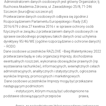
Administratorem danych osobowych jest główny Organizator, tj.
Ruchowa Akademia Zdrowia, ul. Zawadzkiego 25/8, 71-246
Szczecin (biuro@raz.szczecin.pl)
Przetwarzanie danych osobowych odbywa się zgodnie z
Rozporządzeniem Parlamentu Europejskiego i Rady (UE)
2016/679 z dnia 27 kwietnia 2016 r. w sprawie ochrony osób
fizycznych w związku z przetwarzaniem danych osobowych i w
sprawie swobodnego przepływu takich danych oraz uchylenia
dyrektywy 95/46/WE (ogólne rozporządzenie o ochronie danych)
– RODO.
Dane osobowe uczestników RAZLOVE –Bieg Walentynkowy 2022
przetwarzane będą w celu organizacji Imprezy, dochodzenia
ewentualnych roszczeń, wykonania obowiązków prawnych (np.
wystawiania rachunków), informacyjnych, wewnętrznych celach
administracyjnych, analitycznych i statystycznych, ogłoszenia
wyników Imprezy, promocyjnych i marketingowych.
Dane osobowe uczestników Imprezy mogą być przekazane
następującym podmiotom:
- instytucjom, którym muszą być udostępnione na
podstawie obowiązujących przepisów prawa,