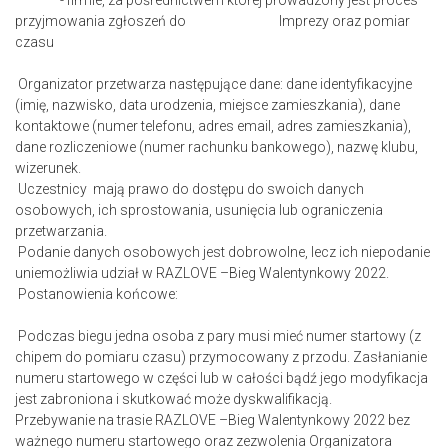
- firmie, za pośrednictwem której prowadzony jest proces
przyjmowania zgłoszeń do Imprezy oraz pomiar
czasu
Organizator przetwarza następujące dane: dane identyfikacyjne
(imię, nazwisko, data urodzenia, miejsce zamieszkania), dane
kontaktowe (numer telefonu, adres email, adres zamieszkania),
dane rozliczeniowe (numer rachunku bankowego), nazwę klubu,
wizerunek.
Uczestnicy mają prawo do dostępu do swoich danych
osobowych, ich sprostowania, usunięcia lub ograniczenia
przetwarzania.
Podanie danych osobowych jest dobrowolne, lecz ich niepodanie
uniemożliwia udział w RAZLOVE –Bieg Walentynkowy 2022.
Postanowienia końcowe:
Podczas biegu jedna osoba z pary musi mieć numer startowy (z
chipem do pomiaru czasu) przymocowany z przodu. Zasłanianie
numeru startowego w części lub w całości bądź jego modyfikacja
jest zabroniona i skutkować może dyskwalifikacją.
Przebywanie na trasie RAZLOVE –Bieg Walentynkowy 2022 bez
ważnego numeru startowego oraz zezwolenia Organizatora