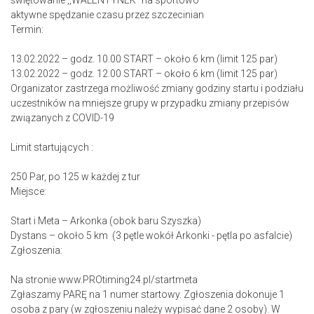
świętowanie ,,WALENTYNEK’’ na sportowo
aktywne spędzanie czasu przez szczecinian
Termin:
13.02.2022 – godz. 10.00 START – około 6 km (limit 125 par)
13.02.2022 – godz. 12.00 START – około 6 km (limit 125 par)
Organizator zastrzega możliwość zmiany godziny startu i podziału
uczestników na mniejsze grupy w przypadku zmiany przepisów
związanych z COVID-19
Limit startujących :
250 Par, po 125 w każdej z tur
Miejsce:
Start i Meta – Arkonka (obok baru Szyszka)
Dystans – około 5 km (3 pętle wokół Arkonki - pętla po asfalcie)
Zgłoszenia:
Na stronie www.PROtiming24.pl/startmeta
Zgłaszamy PARĘ na 1 numer startowy. Zgłoszenia dokonuje 1
osoba z pary (w zgłoszeniu należy wypisać dane 2 osoby). W