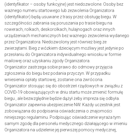
(identyfikator – osoby funkcyjne) jest niedozwolone. Osoby bez
ważnego numeru startowego lub zezwolenia Organizatora
(identyfikator) będą usuwane z trasy przez obsługę biegu. W
szczególności zabrania się poruszania po trasie biegu na
rowerach, rolkach, deskorolkach, hulajnogach oraz innych
urządzeniach mechanicznych bez ważnego zezwolenia wydanego
przez Organizatora. Niedozwolony jest również bieg ze
zwierzętami. Bieg z wózkiem dziecięcym możliwy jest jedynie po
przesłaniu do Organizatora indywidualnego wniosku w formie
mailowej oraz uzyskaniu zgody Organizatora.
Organizator zastrzega sobie prawo do odmowy przyjęcia
zgłoszenia do biegu bez podania przyczyn. W przypadku
wniesienia opłaty startowej, zostanie ona zwrócona.
Organizator stosując się do obostrzeń rządowych w związku z
COVID-19 obowiązujących w dniu startu może zmienić formułę
biegu , ale bezwzględnie będzie dążył żeby impreza się odbyła.
Organizator zapewnia ubezpieczenie NW. Każdy uczestnik jest
zobowiązana do podpisania oświadczenia o znajomości
niniejszego regulaminu. Podpisując oświadczenie wyraża tym
samym zgodę dla personelu medycznego działającego w imieniu
Organizatora na udzielenie jej pierwszej pomocy medycznej,