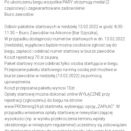
Po ukończeniu biegu wszystkie PARY otrzymują medal (2
częściowy) i zagwarantowane zadowolenie
Biuro zawodów:
Odbiór pakietów startowych w niedzielę 13.02.2022 w godz. 8.30-
11:30 – Biuro Zawodów na Arkonce (Bar Szyszka),
W przypadku dostępności numerów startowych w dn. 13.02.2022
(niedziela), wyjątkowo będzie można osobiście zgłosić się do
biegu, zapłacić i odebrać numer startowy w biurze zawodów.
Koszt rejestracji 70 zł za parę.
Pakiet startowy może odebrać tylko osoba startująca w biegu.
Przepisanie pakietu startowego na inną osobę jest możliwe w
biurze zawodów w niedzielę (13.02.2022) za pomocą
upoważnienia.
Koszt przepisania pakietu wynosi 10zł.
Opłaty startowej można dokonać online WYŁĄCZNIE przy
rejestracji (zgłoszeniu) do biegu na stronie
www.PROtiming24.pl/startmeta, wybierając opcję „ZAPŁAĆ”. W
przypadku wniesienia opłaty startowej w niewystarczającej
wysokości (np. w wyniku przekroczenia terminu wpłaty
określonego w niniejszym regulaminie) uczestnicy są zobowiązani