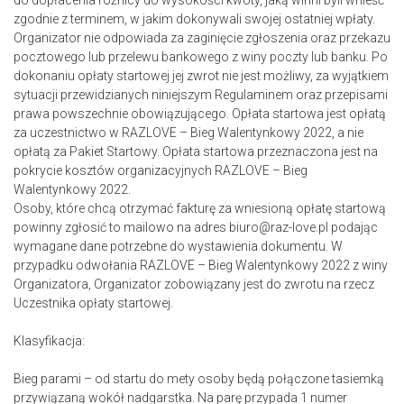
do dopłacenia różnicy do wysokości kwoty, jaką winni byli wnieść
zgodnie z terminem, w jakim dokonywali swojej ostatniej wpłaty.
Organizator nie odpowiada za zaginięcie zgłoszenia oraz przekazu
pocztowego lub przelewu bankowego z winy poczty lub banku. Po
dokonaniu opłaty startowej jej zwrot nie jest możliwy, za wyjątkiem
sytuacji przewidzianych niniejszym Regulaminem oraz przepisami
prawa powszechnie obowiązującego. Opłata startowa jest opłatą
za uczestnictwo w RAZLOVE – Bieg Walentynkowy 2022, a nie
opłatą za Pakiet Startowy. Opłata startowa przeznaczona jest na
pokrycie kosztów organizacyjnych RAZLOVE – Bieg
Walentynkowy 2022.
Osoby, które chcą otrzymać fakturę za wniesioną opłatę startową
powinny zgłosić to mailowo na adres biuro@raz-love.pl podając
wymagane dane potrzebne do wystawienia dokumentu. W
przypadku odwołania RAZLOVE – Bieg Walentynkowy 2022 z winy
Organizatora, Organizator zobowiązany jest do zwrotu na rzecz
Uczestnika opłaty startowej.
Klasyfikacja:
Bieg parami – od startu do mety osoby będą połączone tasiemką
przywiązaną wokół nadgarstka. Na parę przypada 1 numer