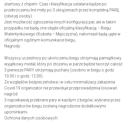
startowy z chipem. Czas i klasyfikacja ustalana będzie po
przekroczeniu linii mety po 3 okrążeniach przez kompletną PARĘ
(obie jej osoby).
Jest możliwość zgłoszenia innych konfiguracji par, ale w takim
przypadku nie będą one objęte oficjalną klasyfikacją – Biegu
Walentynkowego (Kobieta – Mężczyzna), natomiast będą ujęte w
oficjalnym ogólnym komunikacie biegu,
Nagrody:
Wszyscy uczestnicy po ukończeniu biegu otrzymają pamiątkowy
wyjątkowy medal, który po złożeniu w parze będzie tworzył całość
3 pierwsze PARY otrzymają puchary (osobno w biegu o godz.
10.00 i o godz. 12.00)
Ze względów bezpieczeństwa i w celu minimalizacji zakażenia
Covid-19 organizator nie przewiduje przeprowadzenia losowań
nagród
3 najciekawiej przebrane pary w każdym z biegów, wybrane przez
organizatorów biegu zostaną nagrodzone dodatkowymi
upominkami.
Ochrona danych osobowych: