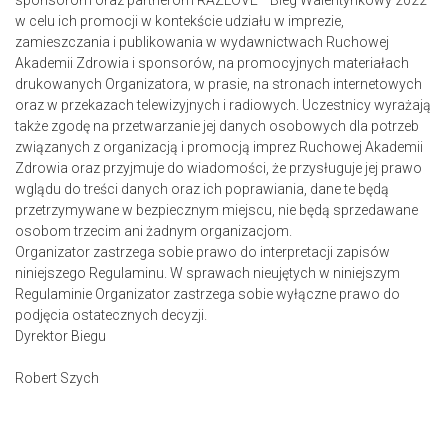
sponsorom oraz partnerom RAZLOVE –Bieg Walentynkowy 2022
w celu ich promocji w kontekście udziału w imprezie,
zamieszczania i publikowania w wydawnictwach Ruchowej
Akademii Zdrowia i sponsorów, na promocyjnych materiałach
drukowanych Organizatora, w prasie, na stronach internetowych
oraz w przekazach telewizyjnych i radiowych. Uczestnicy wyrażają
także zgodę na przetwarzanie jej danych osobowych dla potrzeb
związanych z organizacją i promocją imprez Ruchowej Akademii
Zdrowia oraz przyjmuje do wiadomości, że przysługuje jej prawo
wglądu do treści danych oraz ich poprawiania, dane te będą
przetrzymywane w bezpiecznym miejscu, nie będą sprzedawane
osobom trzecim ani żadnym organizacjom.
Organizator zastrzega sobie prawo do interpretacji zapisów
niniejszego Regulaminu. W sprawach nieujętych w niniejszym
Regulaminie Organizator zastrzega sobie wyłączne prawo do
podjęcia ostatecznych decyzji.
Dyrektor Biegu
Robert Szych