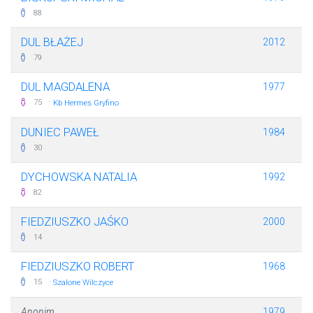
88
DUL BŁAŻEJ
2012
79
DUL MAGDALENA
1977
·
75
Kb Hermes Gryfino
DUNIEC PAWEŁ
1984
30
DYCHOWSKA NATALIA
1992
82
FIEDZIUSZKO JAŚKO
2000
14
FIEDZIUSZKO ROBERT
1968
·
15
Szalone Wilczyce
Anonim
1979