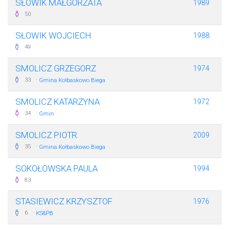
SŁOWIK MAŁGORZATA
1989
50
SŁOWIK WOJCIECH
1988
49
SMOLICZ GRZEGORZ
1974
·
33
Gmina Kołbaskowo Biega
SMOLICZ KATARZYNA
1972
·
34
Gmin
SMOLICZ PIOTR
2009
·
35
Gmina Kołbaskowo Biega
SOKOŁOWSKA PAULA
1994
83
STASIEWICZ KRZYSZTOF
1976
·
6
KS&PB