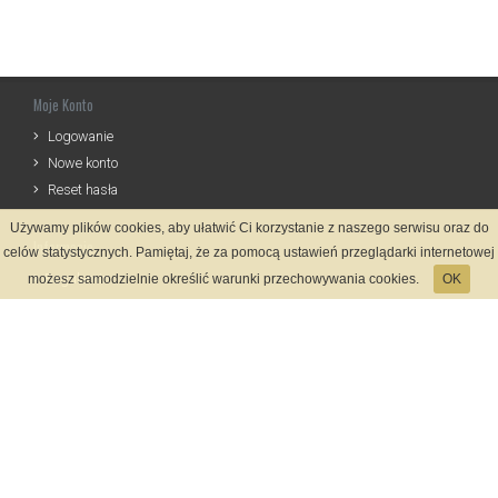
Moje Konto
Logowanie
Nowe konto
Reset hasła
Używamy plików cookies, aby ułatwić Ci korzystanie z naszego serwisu oraz do
Informacje
celów statystycznych. Pamiętaj, że za pomocą ustawień przeglądarki internetowej
Regulamin
możesz samodzielnie określić warunki przechowywania cookies.
OK
Zasady Rejestracji
Polityka Prywatności
Kontakt
Język