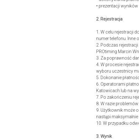
• prezentacji wynikó
2. Rejestracja
1. W celu rejestracji
numer telefonu. Inne
2. Podczas rejestrac
PROtiming Marcin Wn
3. Za poprawność da
4. W procesie rejestr
wyboru uczestnicy ma
5. Dokonanie płatnośc
6. Operatorami płatno
Katowicach
lub na w
7. Po zakończeniu rej
8. W razie problemów
9. Użytkownik może od
nastąpi maksymalnie 
10. W przypadku odwo
3. Wynik