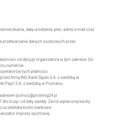
zamieszkania, datę urodzenia, płeć, adres e-mail oraz
 na przetwarzanie danych osobowych przez
ależności od decyzji organizatora w tym zakresie. Do
ioru numerów.
 operatorów tych płatności.
 przez firmę ING
Bank Śląski S.A. z siedzibą w
łki PayU S.A. z siedzibą w Poznaniu
od adresem pomoc@protimig24.pl.
7 dni licząc od daty wpłaty. Zwrot wpłaconej kwoty
ez uczestnika konto bankowe.
anizator imprezy sportowej.