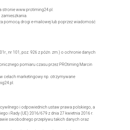
 stronie www.protiming24.pl.
o zamieszkania.
 za pomocą drogi e-mailowej lub poprzez wiadomość
01r., nr 101, poz. 926 z późn. zm.) o ochronie danych
tronicznego pomiaru czasu przez PROtiming Marcin
.
 w celach marketingowy np. otrzymywane
ig24.pl.
ywilnego i odpowiednich ustaw prawa polskiego, a
go i Rady (UE) 2016/679 z dnia 27 kwietnia 2016 r.
rawie swobodnego przepływu takich danych oraz