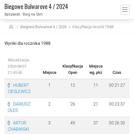
Biegowe Bulwarove 4 / 2024
Szczecin
· Bieg na 5km
Biegowe Bulwarove 4 / 2024
Klasyfikacja rocznik 1988
Wyniki dla rocznika 1988
Aktualizacja:
2026-08-07
Klasyfikacja
Miejsce
21:45:43
Miejsce
Open
wg. płci
Czas
R
HUBERT
1
12
11
00:21:27
CIEŚLEWICZ
DARIUSZ
2
26
21
00:23:37
OLEŚ
ARTUR
3
49
37
00:26:30
CHABIŃSKI