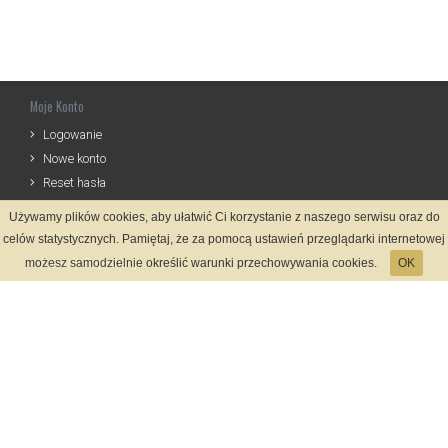
Moje Konto
Logowanie
Nowe konto
Reset hasła
Używamy plików cookies, aby ułatwić Ci korzystanie z naszego serwisu oraz do
Informacje
celów statystycznych. Pamiętaj, że za pomocą ustawień przeglądarki internetowej
Zasady Rejestracji
możesz samodzielnie określić warunki przechowywania cookies.
OK
Polityka Prywatności
Kontakt
Język
Metody płatności