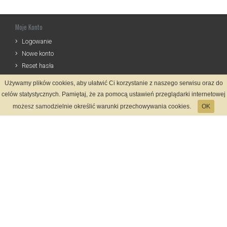
Moje Konto
Logowanie
Nowe konto
Reset hasła
Używamy plików cookies, aby ułatwić Ci korzystanie z naszego serwisu oraz do
Informacje
celów statystycznych. Pamiętaj, że za pomocą ustawień przeglądarki internetowej
Regulamin
możesz samodzielnie określić warunki przechowywania cookies.
OK
Zasady Rejestracji
Polityka Prywatności
Kontakt
Język
Metody płatności