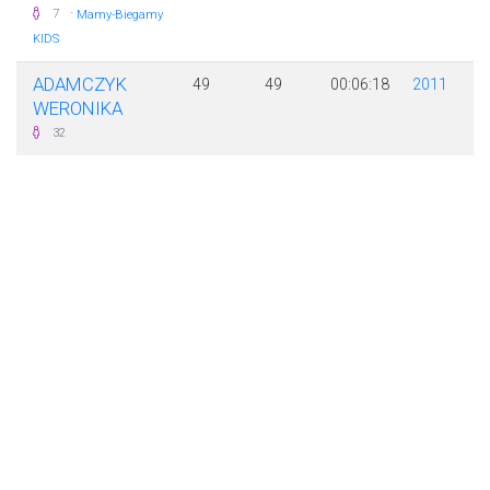
·
7
Mamy-Biegamy
KIDS
ADAMCZYK
49
49
00:06:18
2011
WERONIKA
32