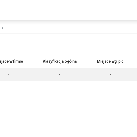
liz
ejsce w firmie
Klasyfikacja ogólna
Miejsce wg. płci
-
-
-
-
-
-