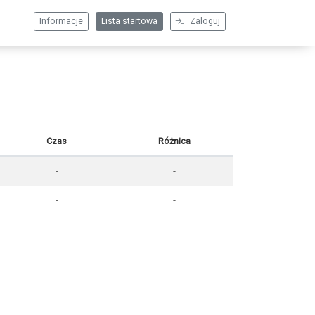
Informacje
Lista startowa
Zaloguj
Czas
Różnica
-
-
-
-