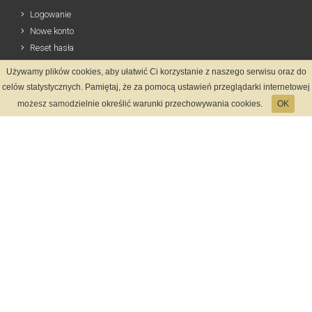
Logowanie
Nowe konto
Reset hasła
Używamy plików cookies, aby ułatwić Ci korzystanie z naszego serwisu oraz do
Informacje
celów statystycznych. Pamiętaj, że za pomocą ustawień przeglądarki internetowej
Regulamin
możesz samodzielnie określić warunki przechowywania cookies.
OK
Zasady Rejestracji
Polityka Prywatności
Kontakt
Język
Metody płatności