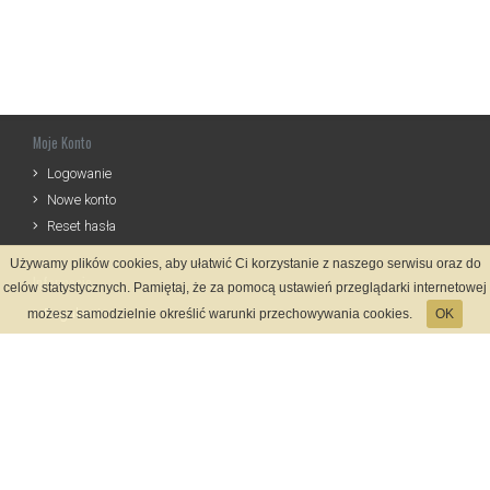
Moje Konto
Logowanie
Nowe konto
Reset hasła
Używamy plików cookies, aby ułatwić Ci korzystanie z naszego serwisu oraz do
Informacje
celów statystycznych. Pamiętaj, że za pomocą ustawień przeglądarki internetowej
Regulamin
możesz samodzielnie określić warunki przechowywania cookies.
OK
Zasady Rejestracji
Polityka Prywatności
Kontakt
Język