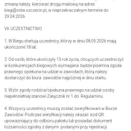
zmianę należy kierować drogą mailową na adres
biegi@zstw.szczecin.pl, w nieprzekraczalnym terminie do
29.04.2026.
VII. UCZESTNICTWO
1. W Biegu startują uczestnicy, którzy w dniu 08.05.2026 mają
ukończone 18 lat.
2. Od osób, które ukończyły 13 rok życia, chcących uczestniczyć
w konkurencjach biegowych wymagana będzie pisemna zgoda
prawnego opiekuna na udział w zawodach, którą należy
dostarczyć do biura zawodów najpóźniej w dniu startu.
3. Wzór zgody rodzica/opiekuna prawnego na udział osoby
niepełnoletniej stanowi Załącznik nr 1 do Regulaminu.
4. Wszyscy uczestnicy muszą zostać zweryfikowani w Biurze
Zawodów. Podczas weryfikacji należy okazać kod QR
upoważniający do odbioru pakietu lub posiadać dokument
tożsamości zgodny z danymi podanymi przy rejestracji.