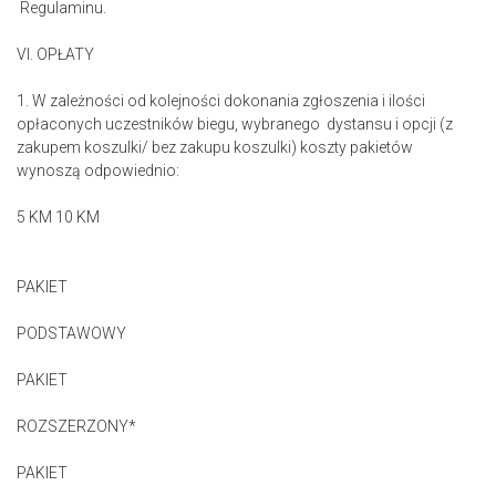
Regulaminu.
VI. OPŁATY
1. W zależności od kolejności dokonania zgłoszenia i ilości
opłaconych uczestników biegu, wybranego dystansu i opcji (z
zakupem koszulki/ bez zakupu koszulki) koszty pakietów
wynoszą odpowiednio:
5 KM 10 KM
PAKIET
PODSTAWOWY
PAKIET
ROZSZERZONY*
PAKIET