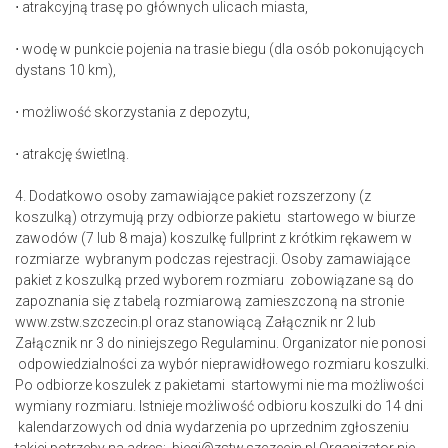
⋅ atrakcyjną trasę po głównych ulicach miasta,
⋅ wodę w punkcie pojenia na trasie biegu (dla osób pokonujących
dystans 10 km),
⋅ możliwość skorzystania z depozytu,
⋅ atrakcję świetlną.
4. Dodatkowo osoby zamawiające pakiet rozszerzony (z
koszulką) otrzymują przy odbiorze pakietu startowego w biurze
zawodów (7 lub 8 maja) koszulkę fullprint z krótkim rękawem w
rozmiarze wybranym podczas rejestracji. Osoby zamawiające
pakiet z koszulką przed wyborem rozmiaru zobowiązane są do
zapoznania się z tabelą rozmiarową zamieszczoną na stronie
www.zstw.szczecin.pl oraz stanowiącą Załącznik nr 2 lub
Załącznik nr 3 do niniejszego Regulaminu. Organizator nie ponosi
odpowiedzialności za wybór nieprawidłowego rozmiaru koszulki.
Po odbiorze koszulek z pakietami startowymi nie ma możliwości
wymiany rozmiaru. Istnieje możliwość odbioru koszulki do 14 dni
kalendarzowych od dnia wydarzenia po uprzednim zgłoszeniu