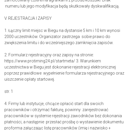
zamocowany czterema agrafkami z przodu koszulki. Brak
numeru lub jego modyfikacja będą skutkowały dyskwalifikacją.
V. REJESTRACJA I ZAPISY
1. Łączny limit miejsc w Biegu na dystansie 5 km i 10 km wynosi
2000 uczestników. Organizator zastrzega sobie prawo do
zwiększenia limitu i do wcześniejszego zamknięcia zapisów.
2. Formularz rejestracyjny oraz zapisy na stronie:
https://www.protiming24.pl/startmeta/ 3. Warunkiem
uczestnictwa w Biegu jest dokonanie rejestracji elektronicznej
poprzez prawidłowe wypełnienie formularza rejestracyjnego oraz
uiszczenie opłaty startowej.
str. 1
4. Firmy lub instytucje, chcące opłacić start dla swoich
pracowników i otrzymać fakturę, powinny zarejestrować
pracowników w systemie rejestracji zawodników bez dokonania
płatności, a następnie przesłać prośbę o wystawienie dokumentu
proforma załączając listę pracowników (imię i nazwisko +