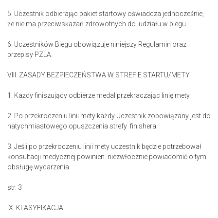
5. Uczestnik odbierając pakiet startowy oświadcza jednocześnie,
że nie ma przeciwskazań zdrowotnych do udziału w biegu.
6. Uczestników Biegu obowiązuje niniejszy Regulamin oraz
przepisy PZLA.
VIII. ZASADY BEZPIECZEŃSTWA W STREFIE STARTU/METY
1. Każdy finiszujący odbierze medal przekraczając linię mety.
2. Po przekroczeniu linii mety każdy Uczestnik zobowiązany jest do
natychmiastowego opuszczenia strefy finishera.
3. Jeśli po przekroczeniu linii mety uczestnik będzie potrzebował
konsultacji medycznej powinien niezwłocznie powiadomić o tym
obsługę wydarzenia.
str. 3
IX. KLASYFIKACJA