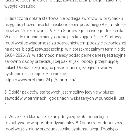
takiej potrzeby na adres: biegi@zstw.szczecin.pl Organizator nie
wysyła koszulek.
5. Uiszczona opłata startowa nie podlega zwrotowi w przypadku
rezygnacji Uczestnika lub nieukończenia przez niego Biegu. Istnieje
możliwość przekazania Pakietu Startowego na innego Uczestnika.
W celu dokonania zmiany, osoba przekazująca Pakiet Startowy
musi wysłać wiadomość za pośrednictwem poczty elektronicznej
na adres: biegi@zstw.szczecin.pl w nieprzekraczalnym terminie do
29.04.2026. W wiadomości należy podać pełne dane rejestracyjne
zarówno osoby przekazującej pakiet, jak i osoby przejmującej
pakiet. Osoba przejmująca pakiet musi się zarejestrować w
systemie rejestracji elektronicznej
https://www.protiming24.pl/startmeta/
6. Odbiór pakietów startowych jest możliwy jedynie w biurze
zawodów w terminach i godzinach wskazanych w punkcie III, ust.
4.
7. Wszelkie reklamacje i skargi dotyczące płatności będą
rozpatrywane w sposób indywidualny. 8. Organizator dopuszcza
możliwość zmiany przez uczestnika dystansu biegu. Prośbę o