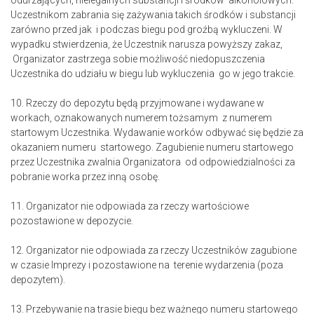
odurzających, nielegalnych substancji i środków alkoholowych.
Uczestnikom zabrania się zażywania takich środków i substancji
zarówno przed jak i podczas biegu pod groźbą wykluczeni. W
wypadku stwierdzenia, że Uczestnik narusza powyższy zakaz,
Organizator zastrzega sobie możliwość niedopuszczenia
Uczestnika do udziału w biegu lub wykluczenia go w jego trakcie.
10. Rzeczy do depozytu będą przyjmowane i wydawane w
workach, oznakowanych numerem tożsamym z numerem
startowym Uczestnika. Wydawanie worków odbywać się będzie za
okazaniem numeru startowego. Zagubienie numeru startowego
przez Uczestnika zwalnia Organizatora od odpowiedzialności za
pobranie worka przez inną osobę.
11. Organizator nie odpowiada za rzeczy wartościowe
pozostawione w depozycie.
12. Organizator nie odpowiada za rzeczy Uczestników zagubione
w czasie Imprezy i pozostawione na terenie wydarzenia (poza
depozytem).
13. Przebywanie na trasie biegu bez ważnego numeru startowego