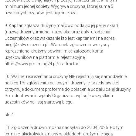
czasów netto osiągniętych przez jej reprezentantów, w tym
minimum jednej kobiety. Wygrywa drużyna, której suma 5
uzyskanych czasów jest najmniejsza.
9. Kapitan zgłasza drużynę mailowo podając jej pełny skład
(nazwę drużyny, imiona i nazwiska oraz daty urodzenia
Uczestników oraz wskazanie kto jest kapitanem) na adres:
biegi@zstw.szczecin.pl . Warunek zgłoszenia: wszyscy
reprezentanci drużyny powinni mieć założone konta
użytkowników na platformie rejestracyjnej:
https://www.protiming24.pl/startmeta/
10. Ważne: reprezentanci drużyny NIE rejestrują się samodzielnie
na bieg. Po zgłoszeniu mailowym drużyny jej przedstawiciel
otrzymuje dokument proforma do opłacenia udziału całej drużyny.
Po odnotowaniu wpłaty Organizator wpisuje wszystkich
uczestników na listę startową biegu.
str. 4
11. Zgłoszenia drużyn można nadsyłać do 29.04.2026. Po tym
terminie jakiekolwiek zmiany w składach drużyn nie będą