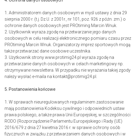
4. Ochrona danych osobowych
1. Administratorem danych osobowym w myśl ustawy z dnia 29
sierpnia 2000 r. (t.j. Dz.U. z 2001r., nr 101, poz. 926 z późn. zm.) o
ochronie danych osobowych jest PROtiming Marcin Wnuk.
2. Użytkownik wyraża zgodę na przetwarzanie jego danych
osobowych w celu realizacji elektronicznego pomiaru czasu przez
PROtiming Marcin Wnuk. Organizatorzy imprez sportowych mogą
także przetwarzać dane osobowe uczestnika.
3. Użytkownik strony www.protimig24.pl wyraża zgodę na
przetwarzanie danych osobowych w celach marketingowy np.
otrzymywane newslettera. W przypadku nie wyrażania takiej zgody
należy wysłać e-maila na kontakt@protimig24.pl.
5. Postanowienia końcowe
1. W sprawach nieuregulowanych regulaminem zastosowanie
mają postanowienia Kodeksu cywilnego i odpowiednich ustaw
prawa polskiego, a także prawa Unii Europejskiej, w szczególności
RODO (Rozporządzenie Parlamentu Europejskiego i Rady (UE)
2016/679 z dnia 27 kwietnia 2016 r. w sprawie ochrony osób
fizycznych w związku z przetwarzaniem danych osobowych i w