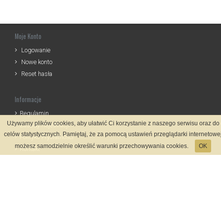
Moje Konto
Logowanie
Nowe konto
Reset hasła
Informacje
Regulamin
Używamy plików cookies, aby ułatwić Ci korzystanie z naszego serwisu oraz do
Zasady Rejestracji
celów statystycznych. Pamiętaj, że za pomocą ustawień przeglądarki internetowe
Polityka Prywatności
możesz samodzielnie określić warunki przechowywania cookies.
OK
Kontakt
Język
Metody płatności