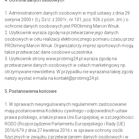
4. Ochrona danych osobowych
1. Administratorem danych osobowym w myśl ustawy z dnia 29
sierpnia 2000 r. (t.j. Dz.U. z 2001r., nr 101, poz. 926 z późn. zm.) o
ochronie danych osobowych jest PROtiming Marcin Wnuk.
2. Użytkownik wyraża zgodę na przetwarzanie jego danych
osobowych w celu realizacji elektronicznego pomiaru czasu przez
PROtiming Marcin Wnuk. Organizatorzy imprez sportowych mogą
także przetwarzać dane osobowe uczestnika.
3. Użytkownik strony www.protimig24.pl wyraża zgodę na
przetwarzanie danych osobowych w celach marketingowy np.
otrzymywane newslettera. W przypadku nie wyrażania takiej zgody
należy wysłać e-maila na kontakt@protimig24.pl.
5. Postanowienia końcowe
1. W sprawach nieuregulowanych regulaminem zastosowanie
mają postanowienia Kodeksu cywilnego i odpowiednich ustaw
prawa polskiego, a także prawa Unii Europejskiej, w szczególności
RODO (Rozporządzenie Parlamentu Europejskiego i Rady (UE)
2016/679 z dnia 27 kwietnia 2016 r. w sprawie ochrony osób
fizycznych w związku z przetwarzaniem danych osobowych i w