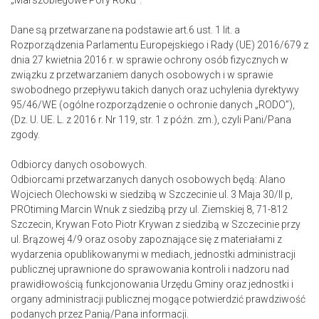
„Marszobiegowe Pory Roku”.
Dane są przetwarzane na podstawie art.6 ust. 1 lit. a
Rozporządzenia Parlamentu Europejskiego i Rady (UE) 2016/679 z
dnia 27 kwietnia 2016 r. w sprawie ochrony osób fizycznych w
związku z przetwarzaniem danych osobowych i w sprawie
swobodnego przepływu takich danych oraz uchylenia dyrektywy
95/46/WE (ogólne rozporządzenie o ochronie danych „RODO”),
(Dz. U. UE. L. z 2016 r. Nr 119, str. 1 z późn. zm.), czyli Pani/Pana
zgody.
Odbiorcy danych osobowych.
Odbiorcami przetwarzanych danych osobowych będą: Alano
Wojciech Olechowski w siedzibą w Szczecinie ul. 3 Maja 30/II p,
PROtiming Marcin Wnuk z siedzibą przy ul. Ziemskiej 8, 71-812
Szczecin, Krywan Foto Piotr Krywan z siedzibą w Szczecinie przy
ul. Brązowej 4/9 oraz osoby zapoznające się z materiałami z
wydarzenia opublikowanymi w mediach, jednostki administracji
publicznej uprawnione do sprawowania kontroli i nadzoru nad
prawidłowością funkcjonowania Urzędu Gminy oraz jednostki i
organy administracji publicznej mogące potwierdzić prawdziwość
podanych przez Panią/Pana informacji.