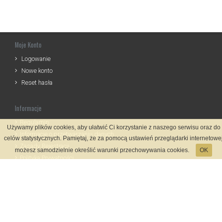
Moje Konto
Logowanie
Nowe konto
Reset hasła
Informacje
Regulamin
Używamy plików cookies, aby ułatwić Ci korzystanie z naszego serwisu oraz do
Informacje o przetwarzaniu danych
celów statystycznych. Pamiętaj, że za pomocą ustawień przeglądarki internetowe
Zasady Rejestracji
możesz samodzielnie określić warunki przechowywania cookies.
OK
Polityka Prywatności
Kontakt
Język