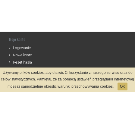
Moje Konto
Logowanie
Nowe konto
Reset hasła
Używamy plików cookies, aby ułatwić Ci korzystanie z naszego serwisu oraz do
Informacje
celów statystycznych. Pamiętaj, że za pomocą ustawień przeglądarki internetowej
Regulamin
możesz samodzielnie określić warunki przechowywania cookies.
OK
Zasady Rejestracji
Polityka Prywatności
Kontakt
Język