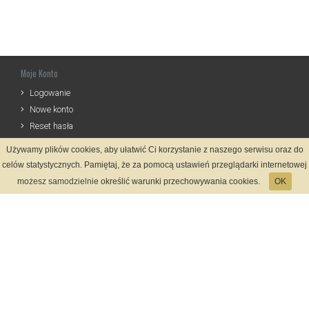
Moje Konto
Logowanie
Nowe konto
Reset hasła
Używamy plików cookies, aby ułatwić Ci korzystanie z naszego serwisu oraz do
Informacje
celów statystycznych. Pamiętaj, że za pomocą ustawień przeglądarki internetowej
Zasady Rejestracji
możesz samodzielnie określić warunki przechowywania cookies.
OK
Polityka Prywatności
Kontakt
Język
Metody płatności